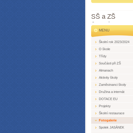
SŠ a ZŠ
Jesenice
MENU
Školní rok 2023/2024
O škole
Třídy
Součásti při ZŠ
Almanach
Aktivity školy
Zaměstnanci školy
Družina a internát
DOTACE EU
Projekty
Školní restaurace
Fotogalerie
Spolek JASÁNEK