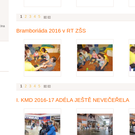
1
2
3
4
5
žina
Bramboriáda 2016 v RT ZŠS
1
2
3
4
5
I. KMD 2016-17 ADÉLA JEŠTĚ NEVEČEŘELA