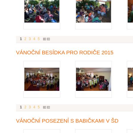
1
2
3
4
5
VÁNOČNÍ BESÍDKA PRO RODIČE 2015
1
2
3
4
5
VÁNOČNÍ POSEZENÍ S BABIČKAMI V ŠD