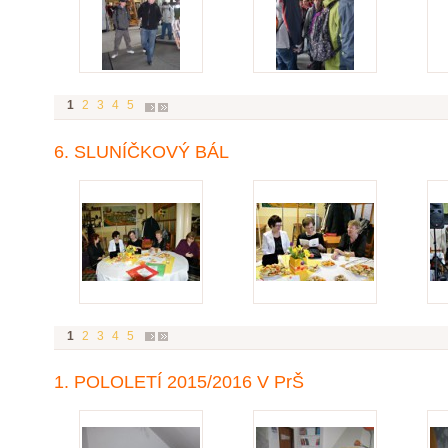
1
2
3
4
5
6. SLUNÍČKOVÝ BÁL
1
2
3
4
5
1. POLOLETÍ 2015/2016 V PrŠ