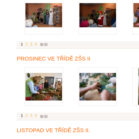
1
2
3
4
PROSINEC VE TŘÍDĚ ZŠS II
1
2
3
4
LISTOPAD VE TŘÍDĚ ZŠS II.