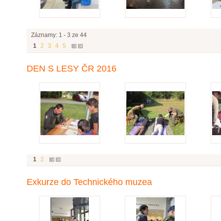
Záznamy: 1 - 3 ze 44
1
2
3
4
5
DEN S LESY ČR 2016
1
2
Exkurze do Technického muzea