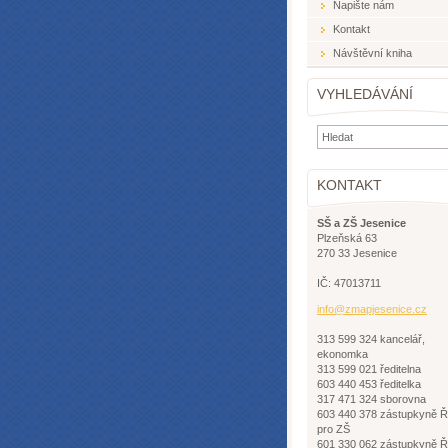
Napište nám
Kontakt
Návštěvní kniha
VYHLEDÁVÁNÍ
KONTAKT
SŠ a ZŠ Jesenice
Plzeňská 63
270 33 Jesenice
IČ: 47013711
info@zma
pjesenic
e.cz
313 599 324 kancelář,
ekonomka
313 599 021 ředitelna
603 440 453 ředitelka
317 471 324 sborovna
603 440 378 zástupkyně 
pro ZŠ
601 330 062 zástupkyně 