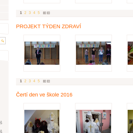
1
2
3
4
5
PROJEKT TÝDEN ZDRAVÍ
1
2
3
4
5
Čertí den ve škole 2016
ŘŠ
ŘŠ