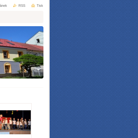
ránek
RSS
Tisk