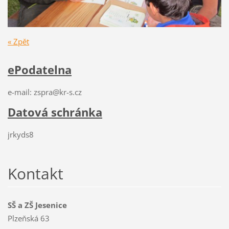
« Zpět
ePodatelna
e-mail: zspra@kr-s.cz
Datová schránka
jrkyds8
Kontakt
SŠ a ZŠ Jesenice
Plzeňská 63