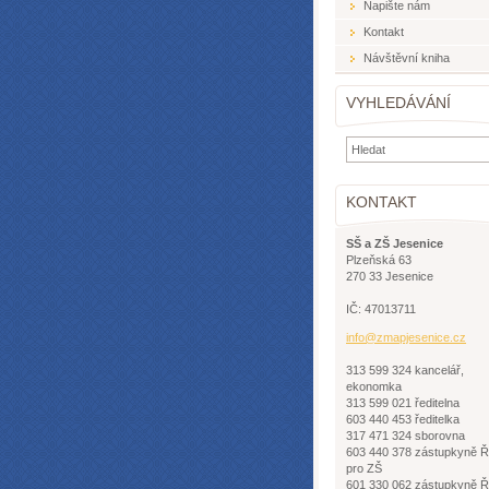
Napište nám
Kontakt
Návštěvní kniha
VYHLEDÁVÁNÍ
KONTAKT
SŠ a ZŠ Jesenice
Plzeňská 63
270 33 Jesenice
IČ: 47013711
info@zma
pjesenic
e.cz
313 599 324 kancelář,
ekonomka
313 599 021 ředitelna
603 440 453 ředitelka
317 471 324 sborovna
603 440 378 zástupkyně 
pro ZŠ
601 330 062 zástupkyně 