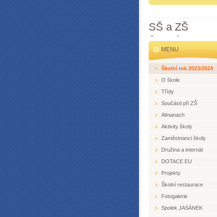
SŠ a ZŠ
Jesenice
MENU
Školní rok 2023/2024
O škole
Třídy
Součásti při ZŠ
Almanach
Aktivity školy
Zaměstnanci školy
Družina a internát
DOTACE EU
Projekty
Školní restaurace
Fotogalerie
Spolek JASÁNEK