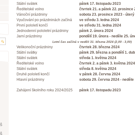
Státní svátek
pátek 17. listopadu 2023
Ředitelské volno
čtvrtek 21. a pátek 22. prosince
Vánoční prázdniny
sobota 23. prosince 2023 - úterý
Vyučování po prázdninách začíná
ve středu 3. ledna 2024
První pololetí končí
ve středu 31. ledna 2024
Jednodenní pololetní prázdniny
pátek 2. února 2024
Jarní prázdniny
pondělí 19. února - neděle 25. ú
Letní čas začíná v neděli 31. března 2024 (2,00 - 3,00)
Velikonoční prázdniny
čtvrtek 28. března 2024
Státní svátky
pátek 29. března a pondělí 1. du
Státní svátek
středa 1. května 2024
Ředitelské volno
čtvrtek 2. a pátek 3. května 2024
Státní svátek
středa 8. května 2024
Druhé pololetí končí
v pátek 28. června 2024
Hlavní prázdniny
sobota 29. června 2024 - neděle 
Zahájení školního roku 2024/2025
pátek 17. listopadu 2023
ŘŠ
ŘŠ