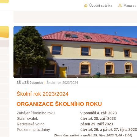
Úvodní stránka
Mapa st
SŠ a ZŠ Jesenice
|
Školní rok 2023/2024
Školní rok 2023/2024
ORGANIZACE ŠKOLNÍHO ROKU
Z
ahájení školního roku
v pondělí 4. září 2023
Státní svátek
čtvrtek 28. září 2023
Ředitelské volno
pátek 29. září 2023
Podzimní prázdniny
čtvrtek 26. a pátek 27. října 2023
Zimní čas začíná v neděli 29. října 2023 (3,00 - 2,00)