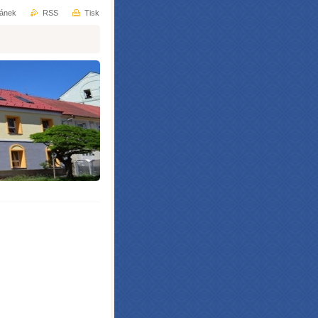
ránek
RSS
Tisk