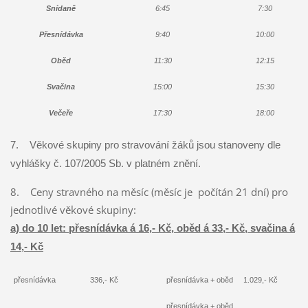
Snídaně
6:45
7:30
Přesnídávka
9:40
10:00
Oběd
11:30
12:15
Svačina
15:00
15:30
Večeře
17:30
18:00
7. Věkové skupiny pro stravování žáků jsou stanoveny dle
vyhlášky č. 107/2005 Sb. v platném znění.
8. Ceny stravného na měsíc (měsíc je počítán 21 dní) pro
jednotlivé věkové skupiny:
a) do 10 let: přesnídávka á 16,- Kč, oběd á 33,- Kč, svačina á
14,- Kč
přesnídávka
336,- Kč
přesnídávka + oběd
1.029,- Kč
přesnídávka + oběd