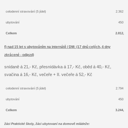
celodenní stravování (5 jídel)
2.362,- 
ubytování
450,- 
Celkem
2.812,- 
f) nad 15 let s ubytováním na internátě / DM: (17 dnů celých, 4 dny
zkrácené - odjezd)
snídaně á 21,- Kč, přesnídávka á 17,- Kč, oběd á 40,- Kč,
svačina á 16,- Kč, večeře + II. večeře á 52,- Kč
celodenní stravování (5 jídel)
2.794,- 
ubytování
450,- 
Celkem
3.244,- 
žáci Praktické školy, žáci ubytovaní na domově mládeže: