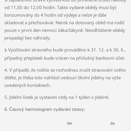
od 11,00 do 12,00 hodin. Takto vydané obědy musí být
konzumovány do 4 hodin od výdeje a nelze je dále
skladovat a přechovávat. Nárok na dotovaný oběd má rodič
pouze v první den nemoci žáka/žákyně. Neodhlášené obědy
propadají bez náhrady.
Vyúčtování stravného bude prováděno k 31. 12. a k 30. 6.,
.
3
případný přeplatek bude vrácen na příslušný bankovní účet.
4. V případě, že rodiče se rozhodnou zrušit stravování svého
dítěte, je třeba toto nahlásit vedoucí školní jídelny na výše
uvedených kontaktech.
5. Jídelní lístek je vystaven vždy na 1 týden v jídelně.
6. Časový harmonogram vydávání stravy:
Od
Do