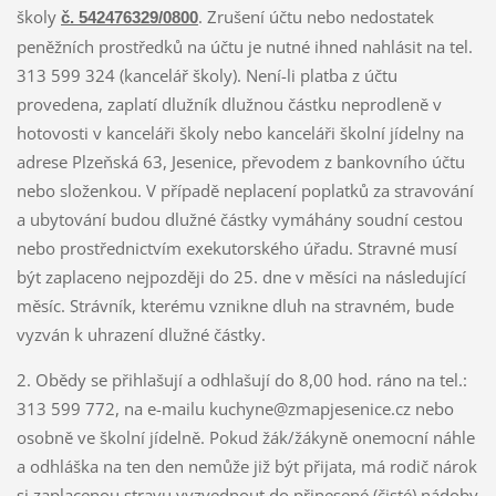
školy
. Zrušení účtu nebo nedostatek
č. 542476329/0800
peněžních prostředků na účtu je nutné ihned nahlásit na tel.
313 599 324 (kancelář školy). Není-li platba z účtu
provedena, zaplatí dlužník dlužnou částku neprodleně v
hotovosti v kanceláři školy nebo kanceláři školní jídelny na
adrese Plzeňská 63, Jesenice, převodem z bankovního účtu
nebo složenkou. V případě neplacení poplatků za stravování
a ubytování budou dlužné částky vymáhány soudní cestou
nebo prostřednictvím exekutorského úřadu. Stravné musí
být zaplaceno nejpozději do 25. dne v měsíci na následující
měsíc. Strávník, kterému vznikne dluh na stravném, bude
vyzván k uhrazení dlužné částky.
2. Obědy se přihlašují a odhlašují do 8,00 hod. ráno na tel.:
313 599 772, na e-mailu kuchyne@zmapjesenice.cz nebo
osobně ve školní jídelně. Pokud žák/žákyně onemocní náhle
a odhláška na ten den nemůže již být přijata, má rodič nárok
si zaplacenou stravu vyzvednout do přinesené (čisté) nádoby