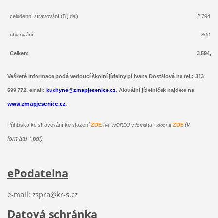
celodenní stravování (5 jídel)
2.794,- 
ubytování
800,- 
Celkem
3.594,- 
Veškeré informace podá vedoucí školní jídelny pí Ivana Dostálová na tel.: 313
599 772, email:
kuchyne@zmapjesenice.cz
. Aktuální jídelníček najdete na
www.zmapjesenice.cz.
(v
Přihláška ke stravování ke stažení
ZD
E
ZDE
(ve WORDU v formátu *.doc) a
formátu *.pdf)
ePodatelna
e-mail: zspra@kr-s.cz
Datová schránka