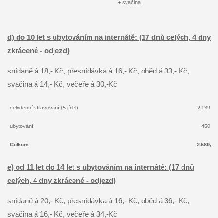
+ svačina
d) do 10 let s ubytováním na internátě: (17 dnů celých, 4 dny
zkrácené - odjezd)
snídaně á 18,- Kč, přesnídávka á 16,- Kč, oběd á 33,- Kč,
svačina á 14,- Kč, večeře á 30,-Kč
celodenní stravování (5 jídel)
2.139,- 
ubytování
450,- 
Celkem
2.589,- 
e) od 11 let do 14 let s ubytováním na internátě: (17 dnů
celých, 4 dny zkrácené - odjezd)
snídaně á 20,- Kč, přesnídávka á 16,- Kč, oběd á 36,- Kč,
svačina á 16,- Kč, večeře á 34,-Kč