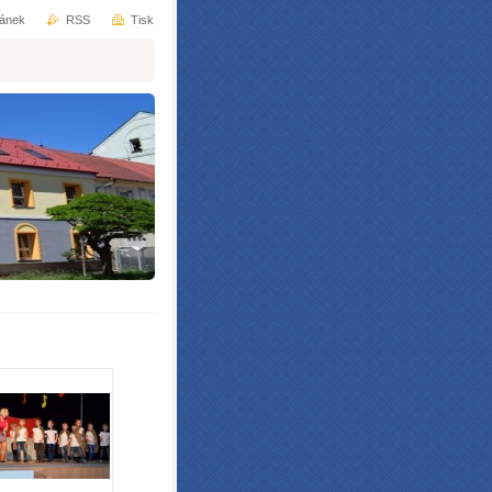
ránek
RSS
Tisk