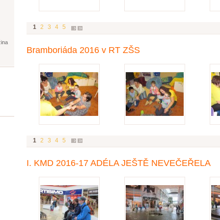
1
2
3
4
5
žina
Bramboriáda 2016 v RT ZŠS
1
2
3
4
5
I. KMD 2016-17 ADÉLA JEŠTĚ NEVEČEŘELA