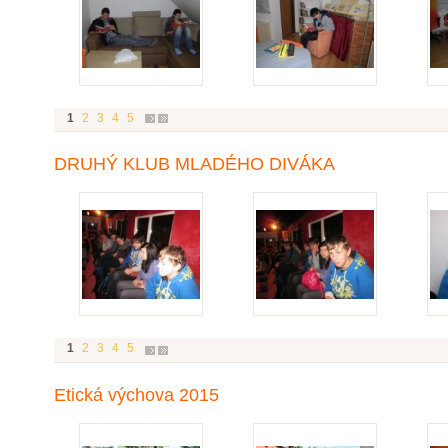
1
2
3
4
5
DRUHÝ KLUB MLADÉHO DIVÁKA
1
2
3
4
5
Etická výchova 2015