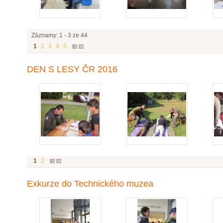
Záznamy: 1 - 3 ze 44
1
2
3
4
5
DEN S LESY ČR 2016
1
2
Exkurze do Technického muzea