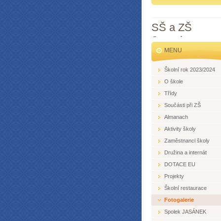
SŠ a ZŠ
Jesenice
MENU
Školní rok 2023/2024
O škole
Třídy
Součásti při ZŠ
Almanach
Aktivity školy
Zaměstnanci školy
Družina a internát
DOTACE EU
Projekty
Školní restaurace
Fotogalerie
Spolek JASÁNEK