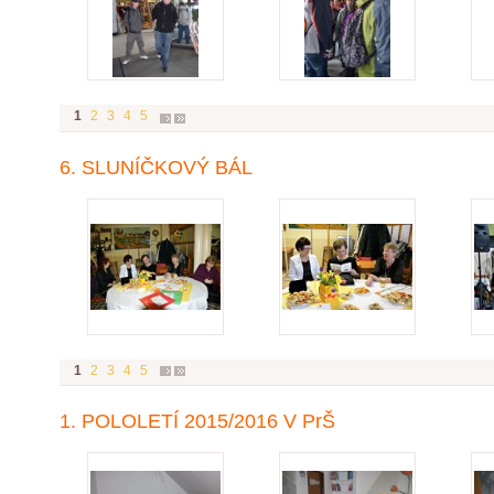
1
2
3
4
5
6. SLUNÍČKOVÝ BÁL
1
2
3
4
5
1. POLOLETÍ 2015/2016 V PrŠ