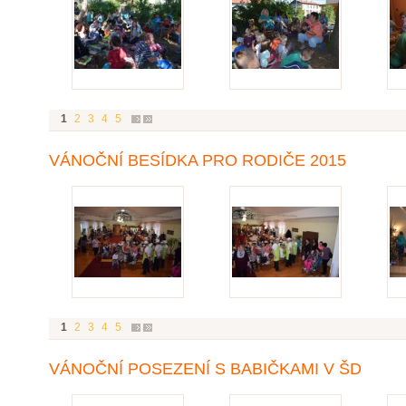
1
2
3
4
5
VÁNOČNÍ BESÍDKA PRO RODIČE 2015
1
2
3
4
5
VÁNOČNÍ POSEZENÍ S BABIČKAMI V ŠD