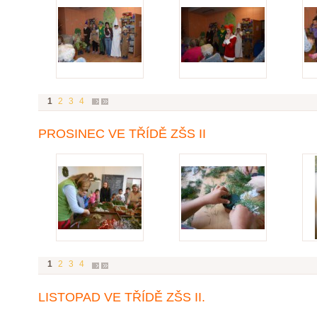
1
2
3
4
PROSINEC VE TŘÍDĚ ZŠS II
1
2
3
4
LISTOPAD VE TŘÍDĚ ZŠS II.