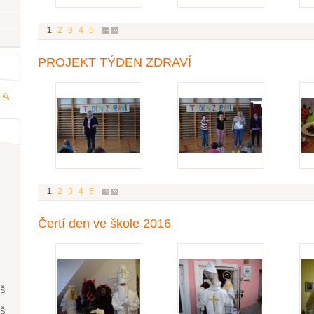
1
2
3
4
5
PROJEKT TÝDEN ZDRAVÍ
1
2
3
4
5
Čertí den ve škole 2016
ŘŠ
ŘŠ