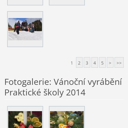
1
2
3
4
5
>
>>
Fotogalerie: Vánoční vyrábění
Praktické školy 2014