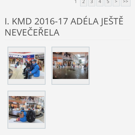
1
2
3
4
5
>
>>
I. KMD 2016-17 ADÉLA JEŠTĚ
NEVEČEŘELA