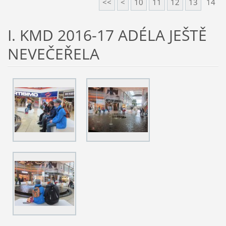
<<
<
10
11
12
13
14
I. KMD 2016-17 ADÉLA JEŠTĚ
NEVEČEŘELA