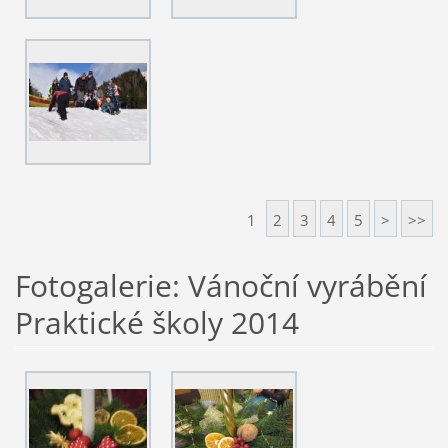
1
2
3
4
5
>
>>
Fotogalerie: Vánoční vyrábění
Praktické školy 2014