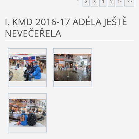
1
2
3
4
5
>
>>
I. KMD 2016-17 ADÉLA JEŠTĚ
NEVEČEŘELA