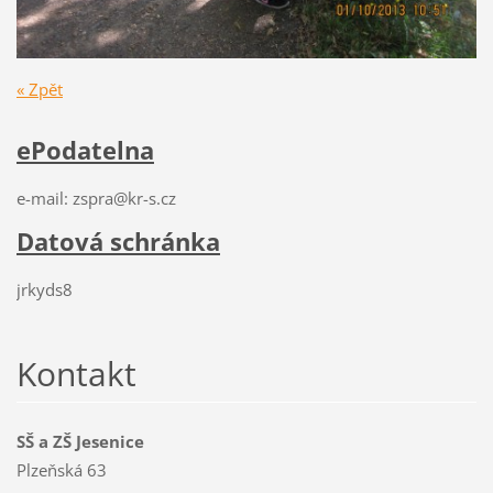
« Zpět
ePodatelna
e-mail: zspra@kr-s.cz
Datová schránka
jrkyds8
Kontakt
SŠ a ZŠ Jesenice
Plzeňská 63