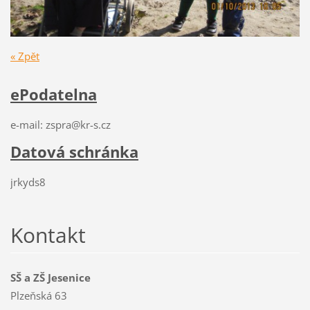
« Zpět
ePodatelna
e-mail: zspra@kr-s.cz
Datová schránka
jrkyds8
Kontakt
SŠ a ZŠ Jesenice
Plzeňská 63