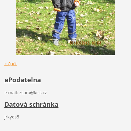
« Zpět
ePodatelna
e-mail: zspra@kr-s.cz
Datová schránka
jrkyds8