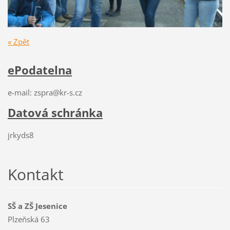
« Zpět
ePodatelna
e-mail: zspra@kr-s.cz
Datová schránka
jrkyds8
Kontakt
SŠ a ZŠ Jesenice
Plzeňská 63