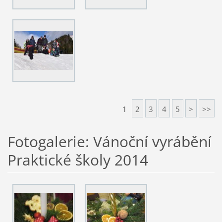
1
2
3
4
5
>
>>
Fotogalerie: Vánoční vyrábění
Praktické školy 2014