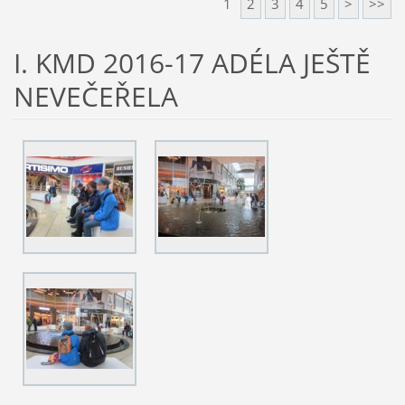
1
2
3
4
5
>
>>
I. KMD 2016-17 ADÉLA JEŠTĚ
NEVEČEŘELA