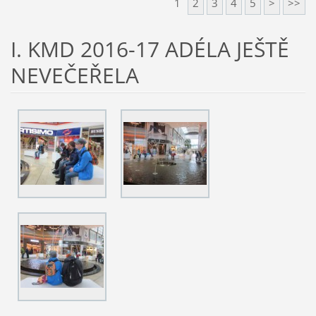
1
2
3
4
5
>
>>
I. KMD 2016-17 ADÉLA JEŠTĚ
NEVEČEŘELA