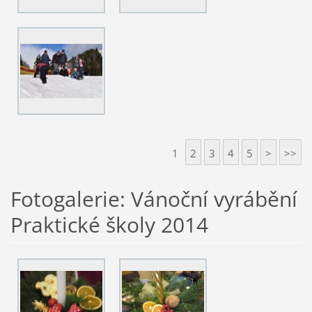
1
2
3
4
5
>
>>
Fotogalerie: Vánoční vyrábění
Praktické školy 2014