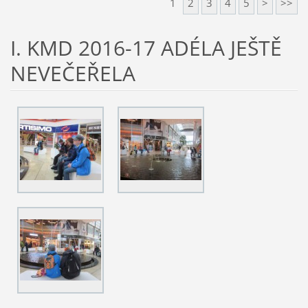
1
2
3
4
5
>
>>
I. KMD 2016-17 ADÉLA JEŠTĚ
NEVEČEŘELA