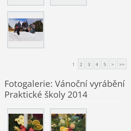
1
2
3
4
5
>
>>
Fotogalerie: Vánoční vyrábění
Praktické školy 2014