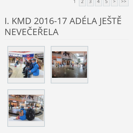
1
2
3
4
5
>
>>
I. KMD 2016-17 ADÉLA JEŠTĚ
NEVEČEŘELA