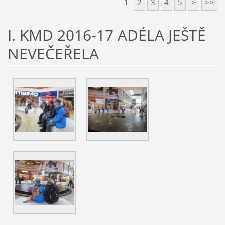
1
2
3
4
5
>
>>
I. KMD 2016-17 ADÉLA JEŠTĚ
NEVEČEŘELA