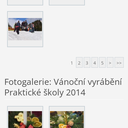
1
2
3
4
5
>
>>
Fotogalerie: Vánoční vyrábění
Praktické školy 2014