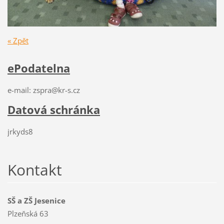
« Zpět
ePodatelna
e-mail: zspra@kr-s.cz
Datová schránka
jrkyds8
Kontakt
SŠ a ZŠ Jesenice
Plzeňská 63