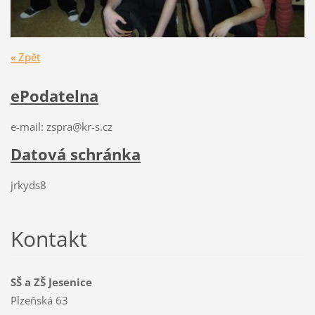
« Zpět
ePodatelna
e-mail: zspra@kr-s.cz
Datová schránka
jrkyds8
Kontakt
SŠ a ZŠ Jesenice
Plzeňská 63