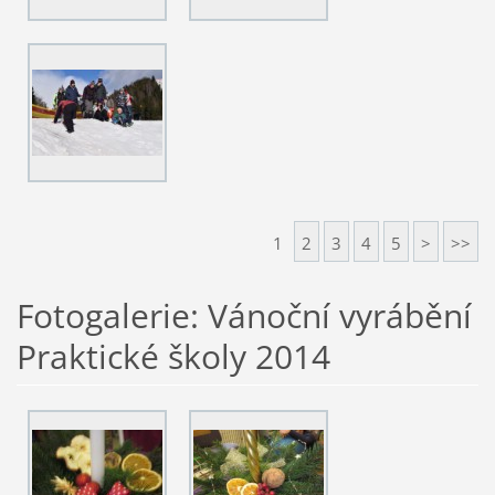
1
2
3
4
5
>
>>
Fotogalerie: Vánoční vyrábění
Praktické školy 2014