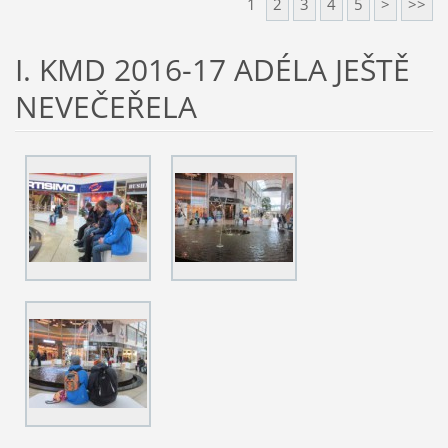
1
2
3
4
5
>
>>
I. KMD 2016-17 ADÉLA JEŠTĚ
NEVEČEŘELA