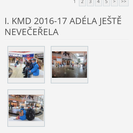
1
2
3
4
5
>
>>
I. KMD 2016-17 ADÉLA JEŠTĚ
NEVEČEŘELA