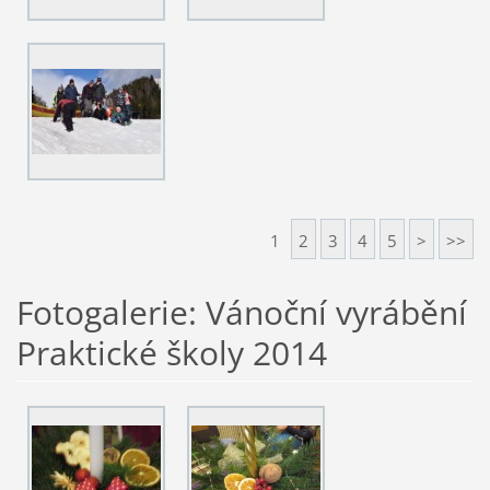
1
2
3
4
5
>
>>
Fotogalerie: Vánoční vyrábění
Praktické školy 2014