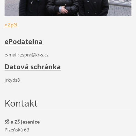
« Zpět
ePodatelna
e-mail: zspra@kr-s.cz
Datová schránka
jrkyds8
Kontakt
SŠ a ZŠ Jesenice
Plzeňská 63