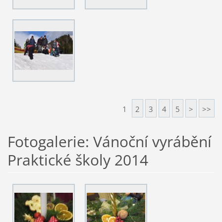
1
2
3
4
5
>
>>
Fotogalerie: Vánoční vyrábění
Praktické školy 2014