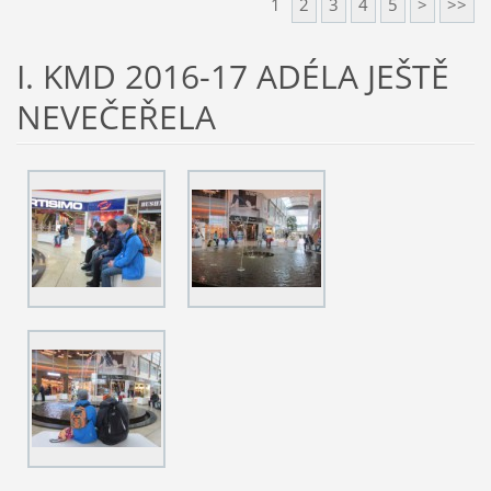
1
2
3
4
5
>
>>
I. KMD 2016-17 ADÉLA JEŠTĚ
NEVEČEŘELA