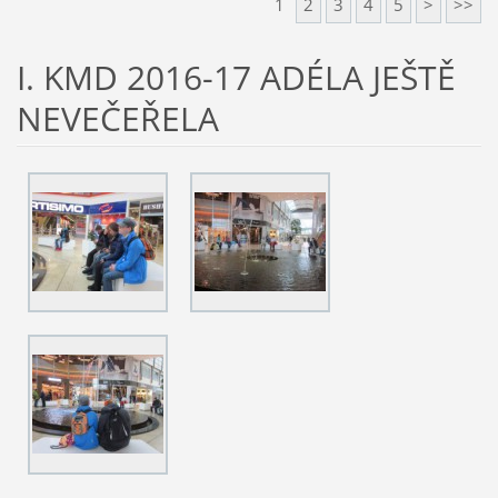
1
2
3
4
5
>
>>
I. KMD 2016-17 ADÉLA JEŠTĚ
NEVEČEŘELA