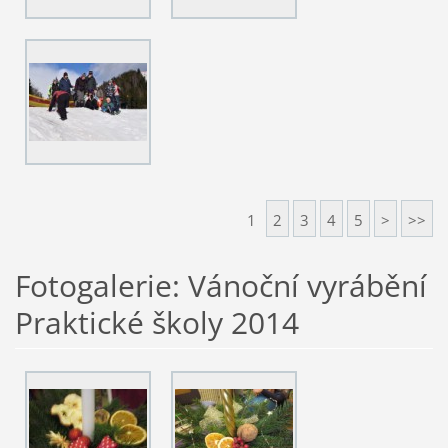
1
2
3
4
5
>
>>
Fotogalerie: Vánoční vyrábění
Praktické školy 2014