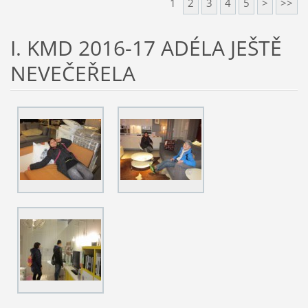
1
2
3
4
5
>
>>
I. KMD 2016-17 ADÉLA JEŠTĚ
NEVEČEŘELA