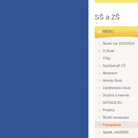
SŠ a ZŠ
Jesenice
MENU
Školní rok 2023/2024
O škole
Třídy
Součásti při ZŠ
Almanach
Aktivity školy
Zaměstnanci školy
Družina a internát
DOTACE EU
Projekty
Školní restaurace
Fotogalerie
Spolek JASÁNEK