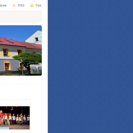
ránek
RSS
Tisk