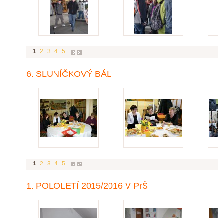
1
2
3
4
5
6. SLUNÍČKOVÝ BÁL
1
2
3
4
5
1. POLOLETÍ 2015/2016 V PrŠ