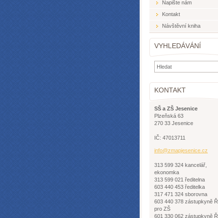
Napište nám
Kontakt
Návštěvní kniha
VYHLEDÁVÁNÍ
KONTAKT
SŠ a ZŠ Jesenice
Plzeňská 63
270 33 Jesenice
IČ: 47013711
info@zma
pjesenic
e.cz
313 599 324 kancelář,
ekonomka
313 599 021 ředitelna
603 440 453 ředitelka
317 471 324 sborovna
603 440 378 zástupkyně 
pro ZŠ
601 330 062 zástupkyně 