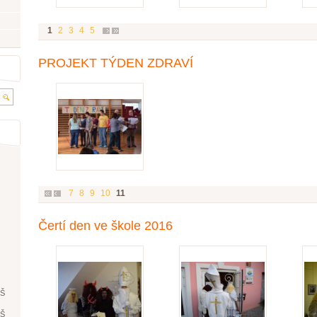
1
2
3
4
5
PROJEKT TÝDEN ZDRAVÍ
7
8
9
10
11
Čertí den ve škole 2016
ŘŠ
ŘŠ