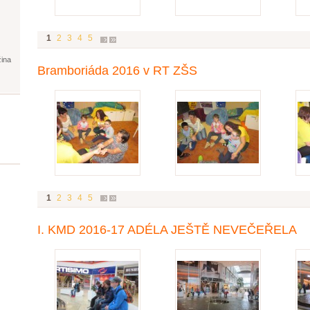
1
2
3
4
5
žina
Bramboriáda 2016 v RT ZŠS
1
2
3
4
5
I. KMD 2016-17 ADÉLA JEŠTĚ NEVEČEŘELA