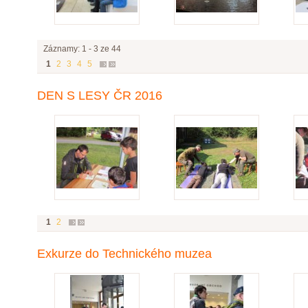
Záznamy: 1 - 3 ze 44
1
2
3
4
5
DEN S LESY ČR 2016
1
2
Exkurze do Technického muzea