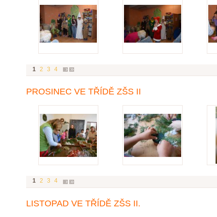
1
2
3
4
PROSINEC VE TŘÍDĚ ZŠS II
1
2
3
4
LISTOPAD VE TŘÍDĚ ZŠS II.