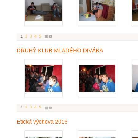
1
2
3
4
5
DRUHÝ KLUB MLADÉHO DIVÁKA
1
2
3
4
5
Etická výchova 2015