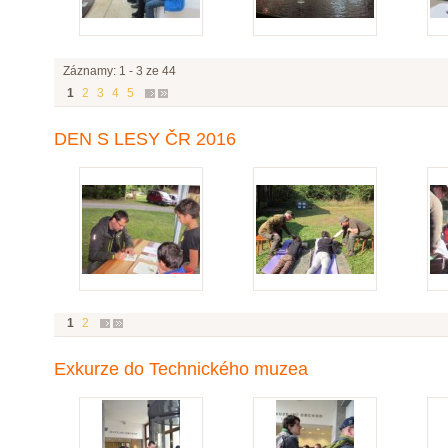
Záznamy: 1 - 3 ze 44
1
2
3
4
5
DEN S LESY ČR 2016
1
2
Exkurze do Technického muzea