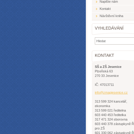
Napište nám
Kontakt
Návštěvní kniha
VYHLEDÁVÁNÍ
KONTAKT
SŠ a ZŠ Jesenice
Plzeňská 63
270 33 Jesenice
IČ: 47013711
info@zma
pjesenic
e.cz
313 599 324 kancelář,
ekonomka
313 599 021 ředitelna
603 440 453 ředitelka
317 471 324 sborovna
603 440 378 zástupkyně 
pro ZŠ
601 330 062 zástupkyně 