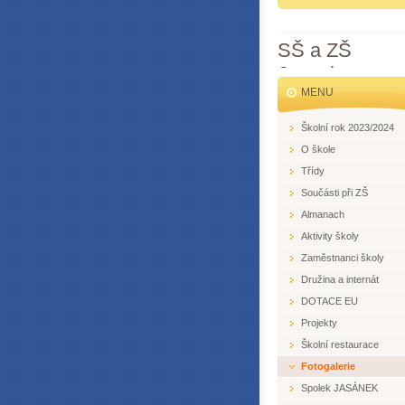
SŠ a ZŠ
Jesenice
MENU
Školní rok 2023/2024
O škole
Třídy
Součásti při ZŠ
Almanach
Aktivity školy
Zaměstnanci školy
Družina a internát
DOTACE EU
Projekty
Školní restaurace
Fotogalerie
Spolek JASÁNEK