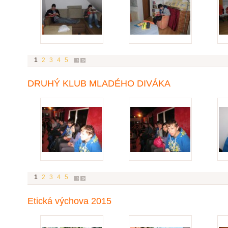
1
2
3
4
5
DRUHÝ KLUB MLADÉHO DIVÁKA
1
2
3
4
5
Etická výchova 2015