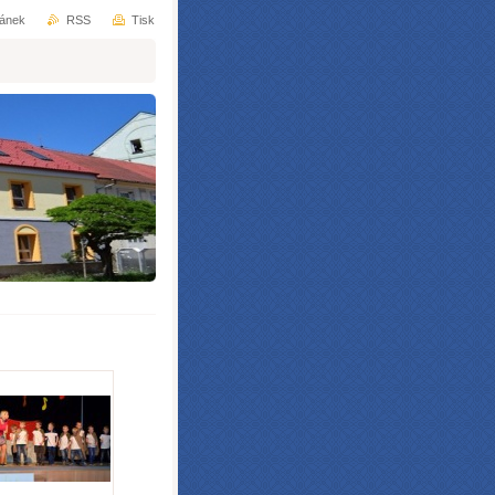
ránek
RSS
Tisk