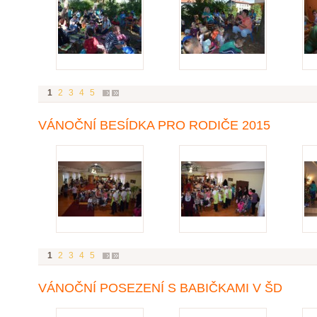
1
2
3
4
5
VÁNOČNÍ BESÍDKA PRO RODIČE 2015
1
2
3
4
5
VÁNOČNÍ POSEZENÍ S BABIČKAMI V ŠD