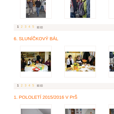
1
2
3
4
5
6. SLUNÍČKOVÝ BÁL
1
2
3
4
5
1. POLOLETÍ 2015/2016 V PrŠ