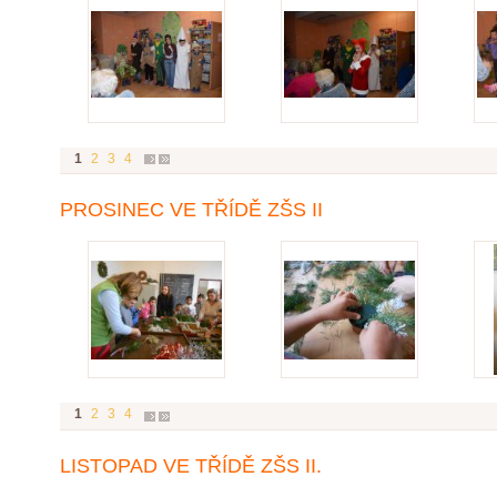
1
2
3
4
PROSINEC VE TŘÍDĚ ZŠS II
1
2
3
4
LISTOPAD VE TŘÍDĚ ZŠS II.