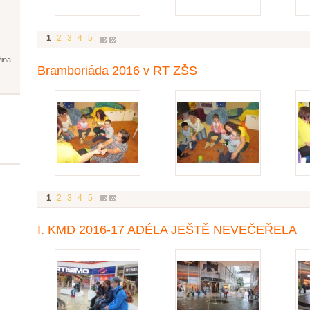
1
2
3
4
5
žina
Bramboriáda 2016 v RT ZŠS
1
2
3
4
5
I. KMD 2016-17 ADÉLA JEŠTĚ NEVEČEŘELA