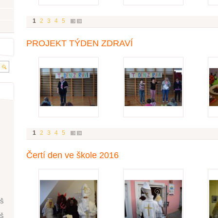
1
2
3
4
5
PROJEKT TÝDEN ZDRAVÍ
1
2
3
4
5
Čertí den ve škole 2016
ŘŠ
ŘŠ