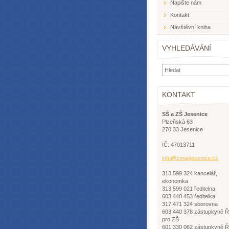
Napište nám
Kontakt
Návštěvní kniha
VYHLEDÁVÁNÍ
KONTAKT
SŠ a ZŠ Jesenice
Plzeňská 63
270 33 Jesenice
IČ: 47013711
info@zma
pjesenic
e.cz
313 599 324 kancelář,
ekonomka
313 599 021 ředitelna
603 440 453 ředitelka
317 471 324 sborovna
603 440 378 zástupkyně 
pro ZŠ
601 330 062 zástupkyně 