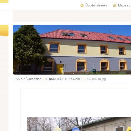
Úvodní stránka
Mapa st
SŠ a ZŠ Jesenice
|
INDIÁNSKÁ STEZKA 2012
|
DSC08210.jpg