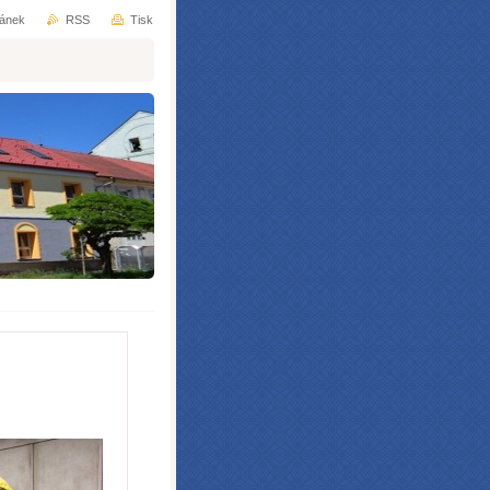
ránek
RSS
Tisk