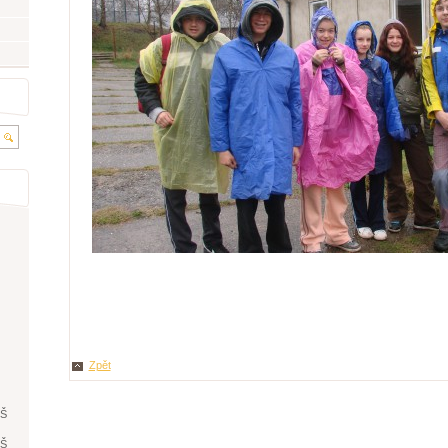
Zpět
ŘŠ
ŘŠ