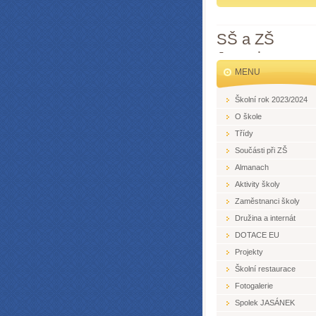
SŠ a ZŠ
Jesenice
MENU
Školní rok 2023/2024
O škole
Třídy
Součásti při ZŠ
Almanach
Aktivity školy
Zaměstnanci školy
Družina a internát
DOTACE EU
Projekty
Školní restaurace
Fotogalerie
Spolek JASÁNEK