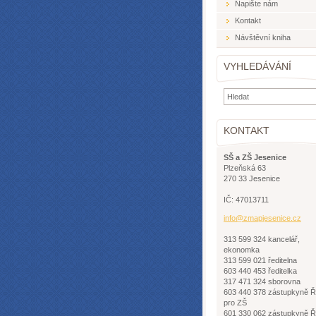
Napište nám
Kontakt
Návštěvní kniha
VYHLEDÁVÁNÍ
KONTAKT
SŠ a ZŠ Jesenice
Plzeňská 63
270 33 Jesenice
IČ: 47013711
info@zma
pjesenic
e.cz
313 599 324 kancelář,
ekonomka
313 599 021 ředitelna
603 440 453 ředitelka
317 471 324 sborovna
603 440 378 zástupkyně 
pro ZŠ
601 330 062 zástupkyně 