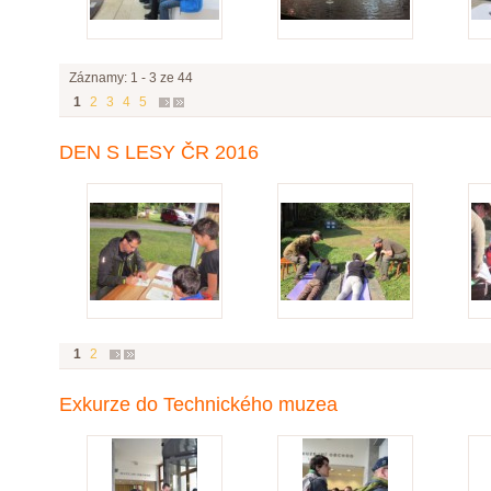
Záznamy: 1 - 3 ze 44
1
2
3
4
5
DEN S LESY ČR 2016
1
2
Exkurze do Technického muzea