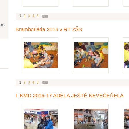
1
2
3
4
5
žina
Bramboriáda 2016 v RT ZŠS
1
2
3
4
5
I. KMD 2016-17 ADÉLA JEŠTĚ NEVEČEŘELA