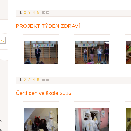
1
2
3
4
5
PROJEKT TÝDEN ZDRAVÍ
1
2
3
4
5
Čertí den ve škole 2016
ŘŠ
ŘŠ