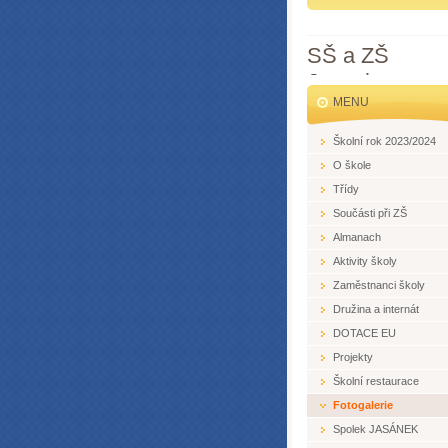
SŠ a ZŠ
Jesenice
MENU
Školní rok 2023/2024
O škole
Třídy
Součásti při ZŠ
Almanach
Aktivity školy
Zaměstnanci školy
Družina a internát
DOTACE EU
Projekty
Školní restaurace
Fotogalerie
Spolek JASÁNEK