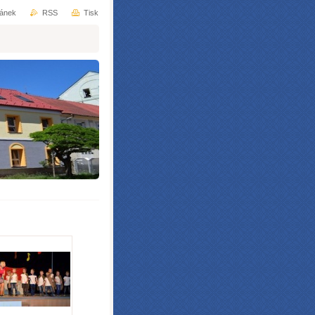
ránek
RSS
Tisk