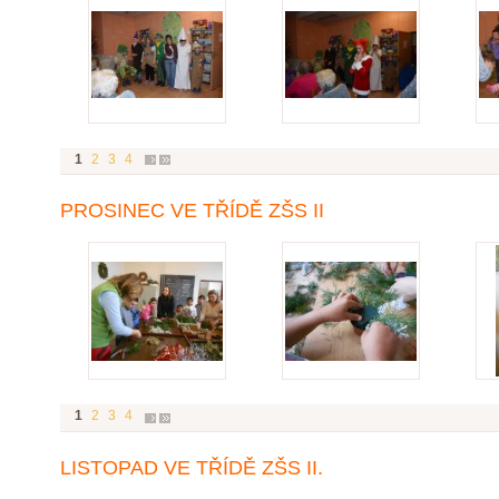
1
2
3
4
PROSINEC VE TŘÍDĚ ZŠS II
1
2
3
4
LISTOPAD VE TŘÍDĚ ZŠS II.