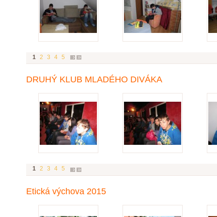
1
2
3
4
5
DRUHÝ KLUB MLADÉHO DIVÁKA
1
2
3
4
5
Etická výchova 2015