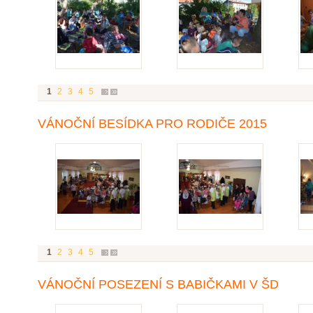
1
2
3
4
5
VÁNOČNÍ BESÍDKA PRO RODIČE 2015
1
2
3
4
5
VÁNOČNÍ POSEZENÍ S BABIČKAMI V ŠD