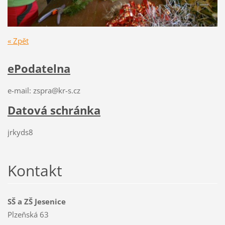
« Zpět
ePodatelna
e-mail: zspra@kr-s.cz
Datová schránka
jrkyds8
Kontakt
SŠ a ZŠ Jesenice
Plzeňská 63