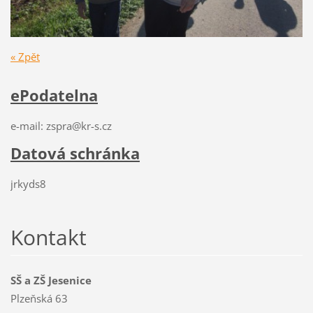
« Zpět
ePodatelna
e-mail: zspra@kr-s.cz
Datová schránka
jrkyds8
Kontakt
SŠ a ZŠ Jesenice
Plzeňská 63