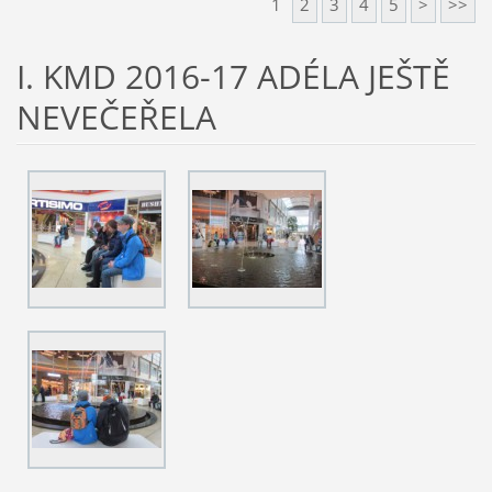
1
2
3
4
5
>
>>
I. KMD 2016-17 ADÉLA JEŠTĚ
NEVEČEŘELA