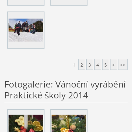
1
2
3
4
5
>
>>
Fotogalerie: Vánoční vyrábění
Praktické školy 2014