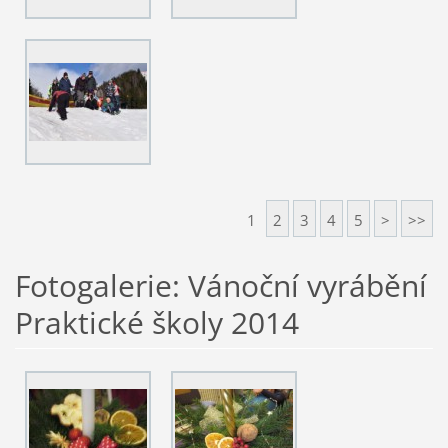
1
2
3
4
5
>
>>
Fotogalerie: Vánoční vyrábění
Praktické školy 2014