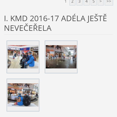
1
2
3
4
5
>
>>
I. KMD 2016-17 ADÉLA JEŠTĚ
NEVEČEŘELA