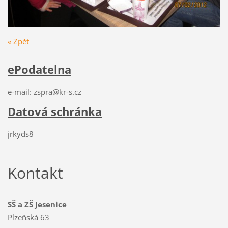
« Zpět
ePodatelna
e-mail: zspra@kr-s.cz
Datová schránka
jrkyds8
Kontakt
SŠ a ZŠ Jesenice
Plzeňská 63