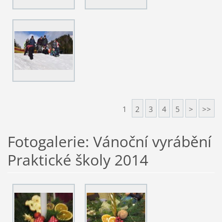
1
2
3
4
5
>
>>
Fotogalerie: Vánoční vyrábění
Praktické školy 2014