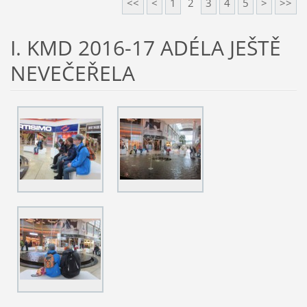
<<
<
1
2
3
4
5
>
>>
I. KMD 2016-17 ADÉLA JEŠTĚ
NEVEČEŘELA