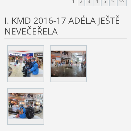
1
2
3
4
5
>
>>
I. KMD 2016-17 ADÉLA JEŠTĚ
NEVEČEŘELA