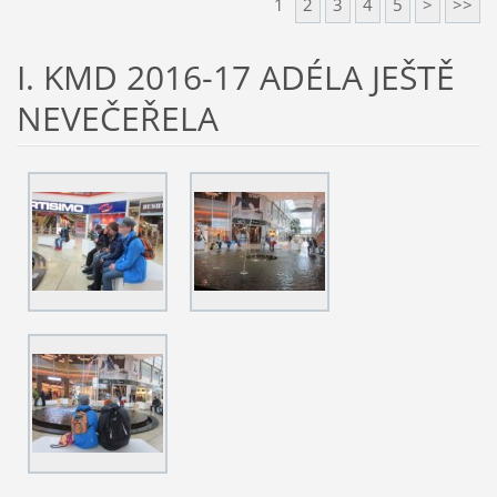
1
2
3
4
5
>
>>
I. KMD 2016-17 ADÉLA JEŠTĚ
NEVEČEŘELA