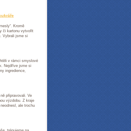
cukráře
řemesly“. Kromě
y či kartonu vytvořit
. Vybrali jsme si
těli v rámci smyslové
k. Nejdříve jsme si
ny ingredience,
ně připravovali. Ve
čnou výzdobu. Z kraje
 neodnesl, ale trochu
áše, trénujeme na