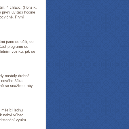
edm: 4 chlapci (Honzík,
 první uvítací hodině
locvičně. První
tmi jsme se učili, co
 část programu se
alidním vozíku, jak se
řídy nastaly drobné
li nového žáka –
čně se snažíme, aby
V měsíci lednu
rok nebyl vůbec
distanční výuku.