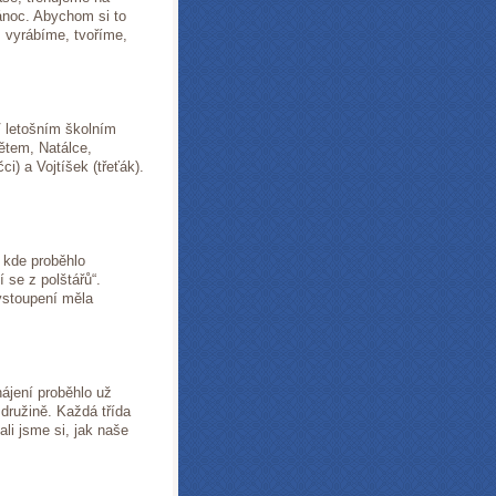
noc. Abychom si to
, vyrábíme, tvoříme,
V letošním školním
dětem, Natálce,
ci) a Vojtíšek (třeťák).
 kde proběhlo
 se z polštářů“.
Vystoupení měla
ájení proběhlo už
 družině. Každá třída
ali jsme si, jak naše