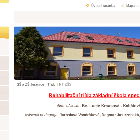
Úvodní stránka
Mapa st
SŠ a ZŠ Jesenice
|
Třídy
|
RT ZŠS
Rehabilitační třída základní škola speci
:
Bc. Lucie Krausová - Kabátov
třídní učitelka
asistenti pedagoga:
Jaroslava Vondráková, Dagmar Jastrzebská,