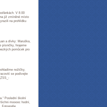
bořánkách. V 8.00
na již zmíněné místo
razili na prohlídku
 Tuan a dívky: Maruška,
e písničky, hrajeme
 hezkých pomůcek pro
pohladíme nožičky,
acovití se podívejte
T_ZSS_-
a.“ Poslední školní
 všichni mooooc hodní,
! Fotografie