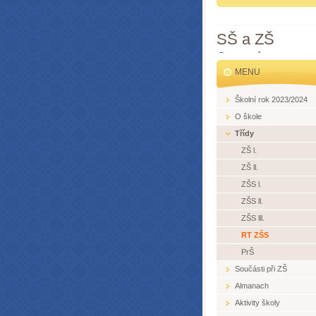
SŠ a ZŠ
Jesenice
MENU
Školní rok 2023/2024
O škole
Třídy
ZŠ l.
ZŠ ll.
ZŠS l.
ZŠS ll.
ZŠS lll.
RT ZŠS
PrŠ
Součásti při ZŠ
Almanach
Aktivity školy