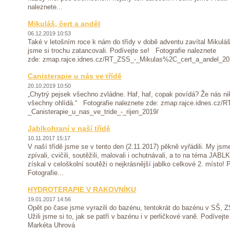
naleznete...
Mikuláš, čert a anděl
06.12.2019 10:53
Také v letošním roce k nám do třídy v době adventu zavítal Mikuláš
jsme si trochu zatancovali. Podívejte se! Fotografie naleznete
zde: zmap.rajce.idnes.cz/RT_ZSS_-_Mikulas%2C_cert_a_andel_2
Canisterapie u nás ve třídě
20.10.2019 10:50
„Chytrý pejsek všechno zvládne. Haf, haf, copak povídá? Že nás n
všechny ohlídá.“ Fotografie naleznete zde: zmap.rajce.idnes.cz/
_Canisterapie_u_nas_ve_tride_-_rijen_2019/
Jablkohraní v naší třídě
10.11.2017 15:17
V naší třídě jsme se v tento den (2.11.2017) pěkně vyřádili. My jsme
zpívali, cvičili, soutěžili, malovali i ochutnávali, a to na téma JA
získal v celoškolní soutěži o nejkrásnější jablko celkové 2. místo!
Fotografie...
HYDROTERAPIE V RAKOVNÍKU
19.01.2017 14:56
Opět po čase jsme vyrazili do bazénu, tentokrát do bazénu v SŠ, 
Užili jsme si to, jak se patří v bazénu i v perličkové vaně. Podívejt
Markéta Uhrová