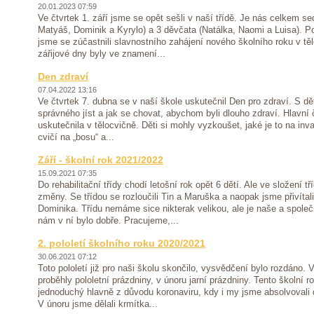
20.01.2023 07:59
Ve čtvrtek 1. září jsme se opět sešli v naší třídě. Je nás celkem s
Matyáš, Dominik a Kyrylo) a 3 děvčata (Natálka, Naomi a Luisa). Po
jsme se zúčastnili slavnostního zahájení nového školního roku v tě
zářijové dny byly ve znamení...
Den zdraví
07.04.2022 13:16
Ve čtvrtek 7. dubna se v naší škole uskutečnil Den pro zdraví. S dě
správného jíst a jak se chovat, abychom byli dlouho zdraví. Hlavní
uskutečnila v tělocvičně. Děti si mohly vyzkoušet, jaké je to na inv
cvičí na „bosu“ a...
Září - školní rok 2021/2022
15.09.2021 07:35
Do rehabilitační třídy chodí letošní rok opět 6 dětí. Ale ve složení t
změny. Se třídou se rozloučili Tin a Maruška a naopak jsme přivíta
Dominika. Třídu nemáme sice nikterak velikou, ale je naše a spole
nám v ní bylo dobře. Pracujeme,...
2. pololetí školního roku 2020/2021
30.06.2021 07:12
Toto pololetí již pro naši školu skončilo, vysvědčení bylo rozdáno. 
proběhly pololetní prázdniny, v únoru jarní prázdniny. Tento školní 
jednoduchý hlavně z důvodu koronaviru, kdy i my jsme absolvovali 
V únoru jsme dělali krmítka...