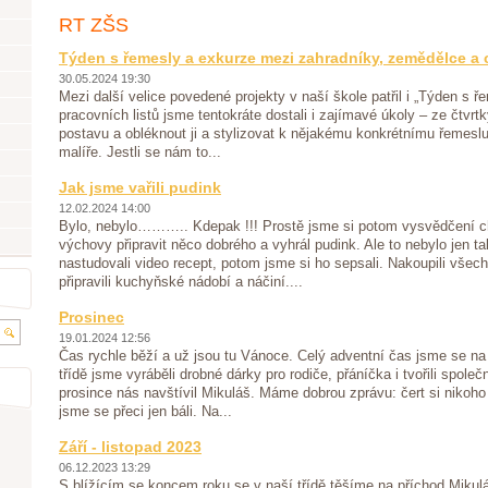
RT ZŠS
Týden s řemesly a exkurze mezi zahradníky, zemědělce a 
30.05.2024 19:30
Mezi další velice povedené projekty v naší škole patřil i „Týden s 
pracovních listů jsme tentokráte dostali i zajímavé úkoly – ze čtvrtk
postavu a obléknout ji a stylizovat k nějakému konkrétnímu řemeslu
malíře. Jestli se nám to...
Jak jsme vařili pudink
12.02.2024 14:00
Bylo, nebylo……….. Kdepak !!! Prostě jsme si potom vysvědčení ch
výchovy připravit něco dobrého a vyhrál pudink. Ale to nebylo jen ta
nastudovali video recept, potom jsme si ho sepsali. Nakoupili všech
připravili kuchyňské nádobí a náčiní....
Prosinec
19.01.2024 12:56
Čas rychle běží a už jsou tu Vánoce. Celý adventní čas jsme se na 
třídě jsme vyráběli drobné dárky pro rodiče, přáníčka i tvořili spole
prosince nás navštívil Mikuláš. Máme dobrou zprávu: čert si nikoho
jsme se přeci jen báli. Na...
Září - listopad 2023
06.12.2023 13:29
S blížícím se koncem roku se v naší třídě těšíme na příchod Mikul