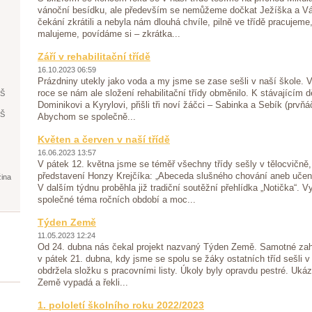
vánoční besídku, ale především se nemůžeme dočkat Ježíška a Vá
čekání zkrátili a nebyla nám dlouhá chvíle, pilně ve třídě pracujeme
malujeme, povídáme si – zkrátka...
Září v rehabilitační třídě
16.10.2023 06:59
Prázdniny utekly jako voda a my jsme se zase sešli v naší škole. 
roce se nám ale složení rehabilitační třídy obměnilo. K stávajícím 
ŘŠ
Dominikovi a Kyrylovi, přišli tři noví žáčci – Sabinka a Sebík (prvňáč
ŘŠ
Abychom se společně...
Květen a červen v naší třídě
16.06.2023 13:57
V pátek 12. května jsme se téměř všechny třídy sešly v tělocvičně,
představení Honzy Krejčíka: „Abeceda slušného chování aneb učení
žina
V dalším týdnu proběhla již tradiční soutěžní přehlídka „Notička“. 
společné téma ročních období a moc...
Týden Země
11.05.2023 12:24
Od 24. dubna nás čekal projekt nazvaný Týden Země. Samotné zah
v pátek 21. dubna, kdy jsme se spolu se žáky ostatních tříd sešli v
obdržela složku s pracovními listy. Úkoly byly opravdu pestré. Ukáz
Země vypadá a řekli...
1. pololetí školního roku 2022/2023