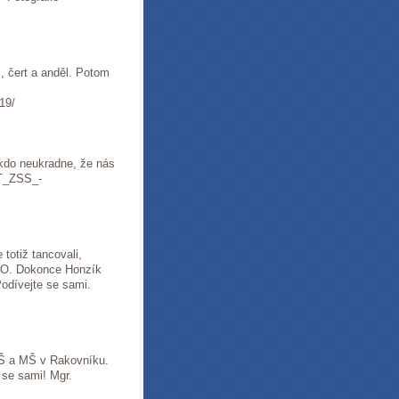
, čert a anděl. Potom
019/
ikdo neukradne, že nás
RT_ZSS_-
 totiž tancovali,
BLKO. Dokonce Honzík
 Podívejte se sami.
ZŠ a MŠ v Rakovníku.
e se sami! Mgr.