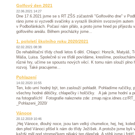
Golfový den 2021
22.06.2021 14:27
Dne 17.6.2021 jsme se s RT ZŠS zúčastnili "Golfového dne" v Pod
ráno jsme si vyzvedli svačinky a vyrazili školním svozovým autem 
v Podbořánkách. Počasí nám přálo, a proto jsme hned po příjezdu vy
golfového areálu. Během procházky jsme...
1. pololetí školního roku 2020/2021
02.02.2021 08:38
Do rehabilitační třídy chodí letos 6 dětí. Chlapci: Honzík, Matyáš,
Máša, Luisa. Společně si ve třídě povídáme, kreslíme, poslouchám
různé hry, učíme se spoustu nových věcí. K tomu nám slouží plno
rozvoj. Také pracujeme...
Pohlazení
14.02.2020 10:55
Ten, kdo umí hodný být, ten zaslouží pohladit. Pohladíme ručičky, 
všechny hodné dětičky, chlapečky i holčičky. A jak jsme hodní a pr
na fotografiích! Fotografie naleznete zde: zmap.rajce.idnes.cz/R
_Pohlazeni_2020/
Vánoce
20.12.2019 10:46
„Hej Vánoce, dlouhý noce, jsou tam velký chumelice, hej, hej, koled
den před Vánoci přišel k nám do třídy Ježíšek. A protože jsme byli
každý měl pod stromečkem nějaký ten dáreček. A stihli jsme i fotit