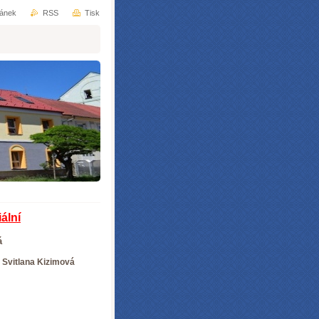
ránek
RSS
Tisk
ální
á
 Svitlana Kizimová