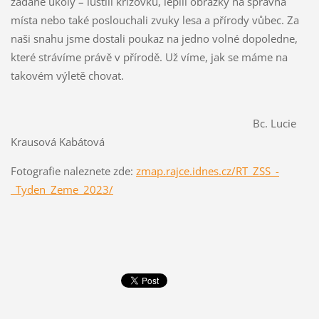
zadané úkoly – luštili křížovku, lepili obrázky na správná
místa nebo také poslouchali zvuky lesa a přírody vůbec. Za
naši snahu jsme dostali poukaz na jedno volné dopoledne,
které strávíme právě v přírodě. Už víme, jak se máme na
takovém výletě chovat.
Bc. Lucie
Krausová Kabátová
Fotografie naleznete zde:
zmap.rajce.idnes.cz/RT_ZSS_-
_Tyden_Zeme_2023/