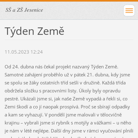
SŠ a ZŠ Jesenice
Týden Země
11.05.2023 12:24
Od 24. dubna nás čekal projekt nazvaný Týden Země.
Samotné zahájení proběhlo už v pátek 21. dubna, kdy jsme
se spolu se žáky ostatních tříd sešli v družině. Každá třída
obdržela složku s pracovními listy. Úkoly byly opravdu
pestré. Ukázali jsme si, jak naše Země vypadá a řekli si, co
Zemi škodí a co jí naopak prospívá. Proč se sbírají odpadky
a kam se vyhazují. V pondělí jsme malovali v tělocvičně
krajinu – vybrali jsme si rybník s motýly a vážkami – u něho
je nám v létě nejlépe. Další dny jsme v rámci vyučování plnili