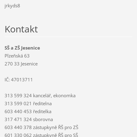
jrkyds8
Kontakt
SŠ a ZŠ Jesenice
Plzeňská 63
270 33 Jesenice
IČ: 47013711
313 599 324 kancelář, ekonomka
313 599 021 ředitelna
603 440 453 ředitelka
317 471 324 sborovna
603 440 378 zástupkyně ŘŠ pro ZŠ
601 330 062 zástupkyně ŘŠ pro SŠ