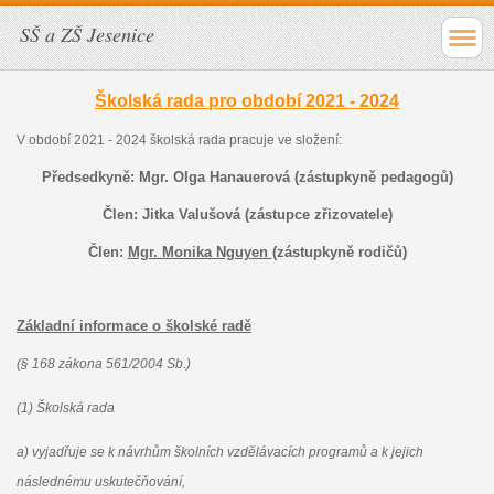
SŠ a ZŠ Jesenice
Školská rada pro období 2021 - 2024
V období 2021 - 2024 školská rada pracuje ve složení:
Předsedkyně: Mgr. Olga Hanauerová (zástupkyně pedagogů)
Člen: Jitka Valušová (zástupce zřizovatele)
Člen:
Mgr. Monika Nguyen
(zástupkyně rodičů)
Základní informace o školské rad
ě
(§ 168 zákona 561/2004 Sb.)
(1) Školská rada
a) vyjadřuje se k návrhům školních vzdělávacích programů a k jejich
následnému uskutečňování,