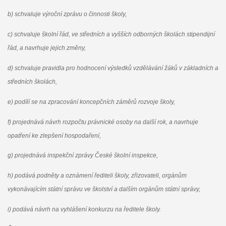
b) schvaluje výroční zprávu o činnosti školy,
c) schvaluje školní řád, ve středních a vyšších odborných školách stipendijní
řád, a navrhuje jejich změny,
d) schvaluje pravidla pro hodnocení výsledků vzdělávání žáků v základních a
středních školách,
e) podílí se na zpracování koncepčních záměrů rozvoje školy,
f) projednává návrh rozpočtu právnické osoby na další rok, a navrhuje
opatření ke zlepšení hospodaření,
g) projednává inspekční zprávy České školní inspekce,
h) podává podněty a oznámení řediteli školy, zřizovateli, orgánům
vykonávajícím státní správu ve školství a dalším orgánům státní správy,
i) podává návrh na vyhlášení konkurzu na ředitele školy.