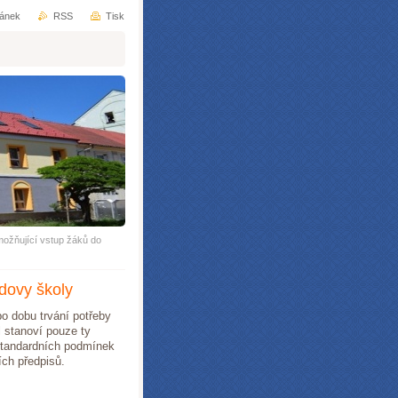
ránek
RSS
Tisk
možňující vstup žáků do
dovy školy
o dobu trvání potřeby
l stanoví pouze ty
 standardních podmínek
ích předpisů.