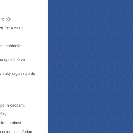
incipů:
tí úst a nosu.
o mimořádnými
ně společně ve
ý žáky organizuje do
ejícím osobám.
ušky.
ukou a obuvi.
 nejrychleji předán