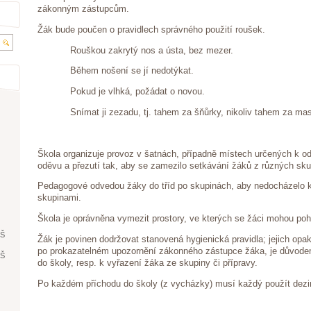
zákonným zástupcům.
Žák bude poučen o pravidlech správného použití roušek.
Rouškou zakrytý nos a ústa, bez mezer.
Během nošení se jí nedotýkat.
Pokud je vlhká, požádat o novou.
Snímat ji zezadu, tj. tahem za šňůrky, nikoliv tahem za ma
Škola organizuje provoz v šatnách, případně místech určených k o
oděvu a přezutí tak, aby se zamezilo setkávání žáků z různých sku
Pedagogové odvedou žáky do tříd po skupinách, aby nedocházelo 
skupinami.
Škola je oprávněna vymezit prostory, ve kterých se žáci mohou po
ŘŠ
Žák je povinen dodržovat stanovená hygienická pravidla; jejich op
po prokazatelném upozornění zákonného zástupce žáka, je důvode
ŘŠ
do školy, resp. k vyřazení žáka ze skupiny či přípravy.
Po každém příchodu do školy (z vycházky) musí každý použít dezin