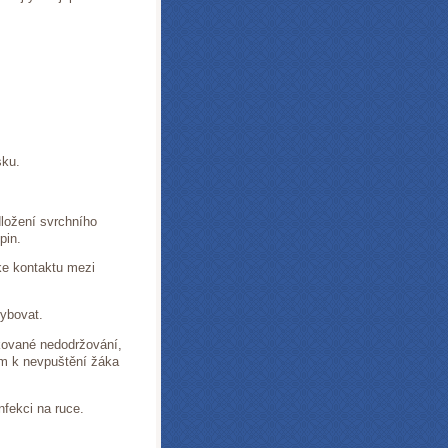
sku.
dložení svrchního
pin.
ke kontaktu mezi
hybovat.
akované nedodržování,
m k nevpuštění žáka
fekci na ruce.