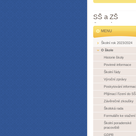
SŠ a ZŠ
Jesenice
MENU
Školní rok 2023/2024
O škole
Historie školy
Povinné informace
Školní řády
Výroční zprávy
Poskytování informac
Přijímací řízení do SŠ
Závěrečné zkoušky
Školská rada
Formuláře ke stažení
Školní poradenské
pracoviště
GDPR