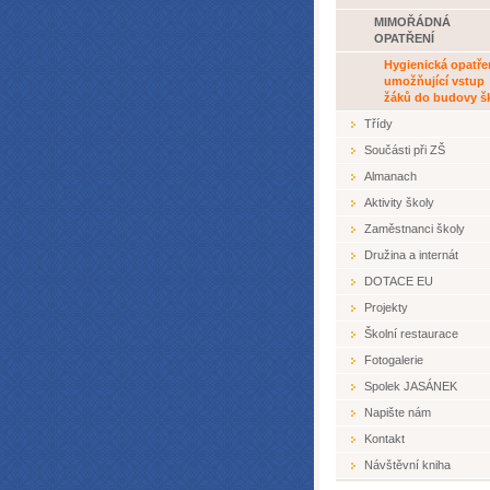
MIMOŘÁDNÁ
OPATŘENÍ
Hygienická opatře
umožňující vstup
žáků do budovy š
Třídy
Součásti při ZŠ
Almanach
Aktivity školy
Zaměstnanci školy
Družina a internát
DOTACE EU
Projekty
Školní restaurace
Fotogalerie
Spolek JASÁNEK
Napište nám
Kontakt
Návštěvní kniha