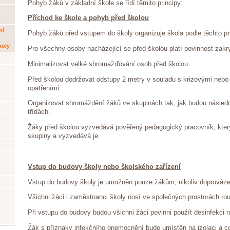
Pohyb žáků v základní škole se řídí těmito principy:
Příchod ke škole a pohyb před školou
ní
Pohyb žáků před vstupem do školy organizuje škola podle těchto pr
koly
Pro všechny osoby nacházející se před školou platí povinnost zakry
Minimalizovat velké shromažďování osob před školou.
Před školou dodržovat odstupy 2 metry v souladu s krizovými neb
opatřeními.
Organizovat shromáždění žáků ve skupinách tak, jak budou násled
třídách.
Žáky před školou vyzvedává pověřený pedagogický pracovník, kter
skupiny a vyzvedává je.
Vstup do budovy školy nebo školského zařízení
Vstup do budovy školy je umožněn pouze žákům, nikoliv doprováz
Všichni žáci i zaměstnanci školy nosí ve společných prostorách ro
Při vstupu do budovy budou všichni žáci povinni použít desinfekci r
Žák s příznaky infekčního onemocnění bude umístěn na izolaci a co