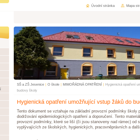
Úvodní stránka
Mapa st
SŠ a ZŠ Jesenice
|
O škole
|
MIMOŘÁDNÁ OPATŘENÍ
|
Hygienická opatření u
í
budovy školy
Hygienická opatření umožňující vstup žáků do bu
Tento dokument se vztahuje na základní provozní podmínky školy p
dodržování epidemiologických opatření a doporučení. Tento materiá
provozní podmínky, které se liší (či jsou stanoveny nad rámec) od
vyplývajících ze školských, hygienických, pracovněprávních a dalš