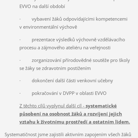
EVVO na další období
· vybavení žáků odpovídajícími kompetencemi
v environmentální výchově
· prezentace výsledků výchovně vzdělávacího
procesu a zájmového ateliéru na veřejnosti
· zorganizování přírodovědné soutěže pro školy
se žáky se zdravotním postižením
· dokončení další části venkovní učebny
· pokračování v DVPP v oblasti EVVO
Z těchto cílů vyplynul další cíl -
systematické
působení na osobnost žáků a rozvíjení jejich
vztahu k životnímu prostředí a ostatním lidem.
Systematičnost jsme zajistili aktivním zapojením všech žáků