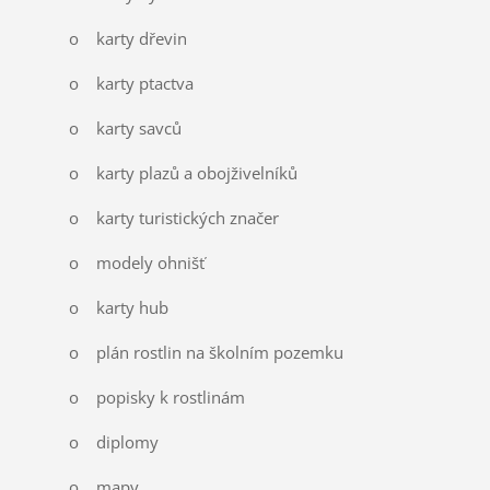
o karty dřevin
o karty ptactva
o karty savců
o karty plazů a obojživelníků
o karty turistických značer
o modely ohnišť
o karty hub
o plán rostlin na školním pozemku
o popisky k rostlinám
o diplomy
o mapy