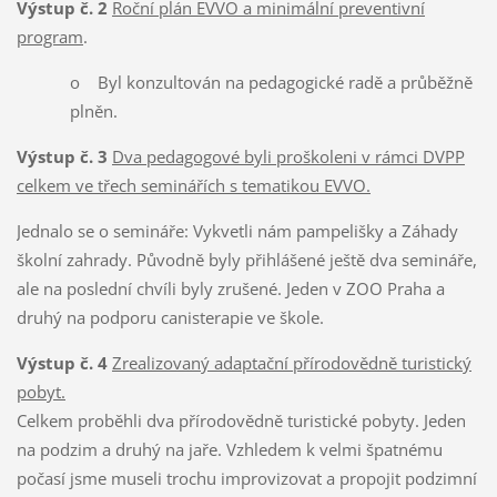
Výstup č. 2
Roční plán EVVO a minimální preventivní
program
.
o Byl konzultován na pedagogické radě a průběžně
plněn.
Výstup č. 3
Dva pedagogové byli proškoleni v rámci DVPP
celkem ve třech seminářích s tematikou EVVO.
Jednalo se o semináře: Vykvetli nám pampelišky a Záhady
školní zahrady. Původně byly přihlášené ještě dva semináře,
ale na poslední chvíli byly zrušené. Jeden v ZOO Praha a
druhý na podporu canisterapie ve škole.
Výstup č. 4
Zrealizovaný adaptační přírodovědně turistický
pobyt.
Celkem proběhli dva přírodovědně turistické pobyty. Jeden
na podzim a druhý na jaře. Vzhledem k velmi špatnému
počasí jsme museli trochu improvizovat a propojit podzimní