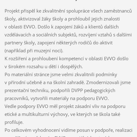
Projekt přispěl ke zkvalitnění spolupráce všech zaměstnanců
školy, aktivizoval žáky školy a prohloubil jejich znalosti
v oblasti EVVO. Došlo k zapojení žáků a klientů dalších
vzdělávacích a sociálních subjektů, rozvíjení vztahů s dalšími
partnery školy, zapojení některých rodičů do aktivit
(například při muzejní noci).
K rozšíření a prohloubení kompetencí v oblasti EVVO došlo
v širokém rozsahu u dětí i dospělých.
Po materiální stránce jsme velmi zkvalitnili podmínky
v přírodní učebně a na školní zahradě. Zmodernizovali jsme
prezentační techniku, podpořili DVPP pedagogických
pracovníků, vytvořili materiály na podporu EVVO.
Vedle podpory EVVO měl projekt zásadní vliv na podporu
etické a multikulturní výchovy, ve kterých se škola také
profiluje.
Po celkovém vyhodnocení vidíme posun v podpoře, realizaci