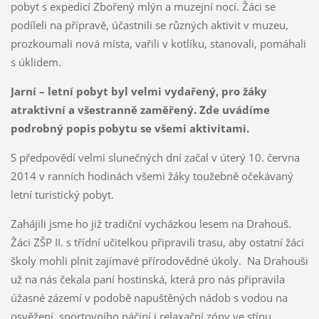
pobyt s expedicí Zbořený mlýn a muzejní nocí. Žáci se
podíleli na přípravě, účastnili se různých aktivit v muzeu,
prozkoumali nová místa, vařili v kotlíku, stanovali, pomáhali
s úklidem.
Jarní – letní pobyt byl velmi vydařený, pro žáky
atraktivní a všestranně zaměřený. Zde uvádíme
podrobný popis pobytu se všemi aktivitami.
S předpovědí velmi slunečných dní začal v úterý 10. června
2014 v ranních hodinách všemi žáky toužebně očekávaný
letní turistický pobyt.
Zahájili jsme ho již tradiční vycházkou lesem na Drahouš.
Žáci ZŠP II. s třídní učitelkou připravili trasu, aby ostatní žáci
školy mohli plnit zajímavé přírodovědné úkoly. Na Drahouši
už na nás čekala paní hostinská, která pro nás připravila
úžasné zázemí v podobě napuštěných nádob s vodou na
osvěžení, sportovního náčiní i relaxační zóny ve stínu