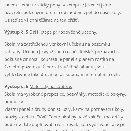
lanem. Letní turistický pobyt v kempu v Jesenici jsme
uzavřeli společným fotem a odchodem zpět do naší školy.
Už teď se všichni těšíme na ten příští.
Výstup č. 5
Další etapa přírodovědné učebny
.
Škola má zastřešenou venkovní učebnu na pozemku
zahrady. Učebna je využívána na pěstitelské, poznávací a
pokusné činnosti, součástí je panel s plánem rostlin na
školním pozemku. Činnosti v učebně (altánu) jsou
vyhledávané také družinou a skupinami internátních dětí.
Výstup č. 6
Materiály na soutěže.
Škola má vyrobené propozice, pozvánky, metodické pokyny,
pomůcky.
Vlastní panel s druhy ohnišť, uzly, karty na poznávací úkoly,
otázky z oblasti EVVO.Tento úkol byl také splněn, materiály
budeme dále doplňovat a rozšiřovat. Jsou využívané také při