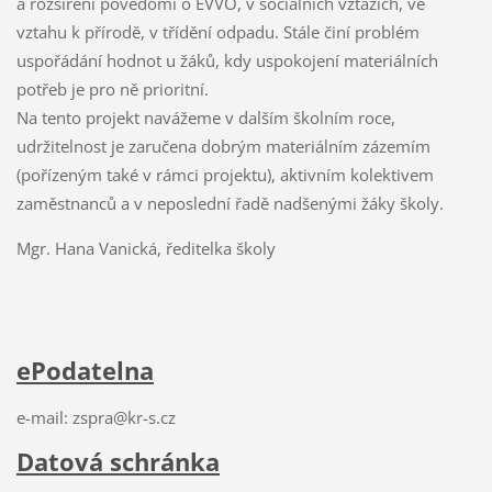
a rozšíření povědomí o EVVO, v sociálních vztazích, ve
vztahu k přírodě, v třídění odpadu. Stále činí problém
uspořádání hodnot u žáků, kdy uspokojení materiálních
potřeb je pro ně prioritní.
Na tento projekt navážeme v dalším školním roce,
udržitelnost je zaručena dobrým materiálním zázemím
(pořízeným také v rámci projektu), aktivním kolektivem
zaměstnanců a v neposlední řadě nadšenými žáky školy.
Mgr. Hana Vanická, ředitelka školy
ePodatelna
e-mail: zspra@kr-s.cz
Datová schránka