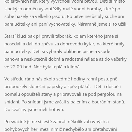
kolektivních her, který vyvrcholil vodní bitvou. Děti si místo
sladkých odměn vysoutěžily malé vodní bomby, které po
sobě házely za velkého jásotu. Po bitvě nezůstaly suché ani
paní učitelky ani paní vychovatelky. Náramně jsme si to užili.
Starší kluci pak připravili táborák, kolem kterého jsme si
posedali a dali do zpěvu za doprovodu kytar, na které hrály
paní učitelky. Děti si vybíraly oblíbené písně a všude
panovala neskutečně dobrá a radostná nálada až do večerky
ve 22.00 hod. Noc byla teplá a klidná.
Ve středu ráno nás okolo sedmé hodiny ranní postupně
probouzely sluneční paprsky a zpěv ptáků. Děti i dospělí
pomalu opouštěli stany a připravovali se pod pergolou na
snídani. Po snídani jsme začali s balením a bouráním stanů.
Do svačiny jsme měli hotovo.
Po svačině jsme si ještě zahráli několik zábavných a
pohybových her, mezi nimiž nechybělo ani přetahování