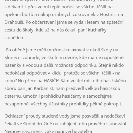
s dekami. I přes velmi teplé počasí se všichni těšili na
opékání buřtů a nákup drobných cukrovinek v Hostinci na
Drahouši. Po občerstvení jsme se vydali lesem na zpáteční
cestu do školy, kde už na nás čekali paní kuchařky
s obědem.
Po obědě jsme měli možnost relaxovat v okolí školy na
Sluneční zahradě, ve školním dvoře, kde máme napuštěné
bazénky s vodou a další možnosti odpočinku. Stejně nikdo
nedokázal odpočívat v klidu, protože se všichni těšili - na
koho? No přece na HASIČE! Sám velitel místního hasičského
sboru pan Jan Karban st. nám předvedl velkou hasičskou
cisternu, umožnil prohlídku hasičárny a samozřejmě
nezapomněl všechny účastníky prohlídky pěkně pokropit.
Ochlazení proudy studené vody jsme posvačili a nedočkaví
čekali ve školní družině na zahájení toho pravého stanování.
Nejprve nás, menší žáky paní vychovatelka