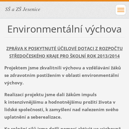
SŠ a ZŠ Jesenice
Environmentální výchova
ZPRÁVA K POSKYTNUTÉ ÚČELOVÉ DOTACI
Z ROZPOČTU
STŘEDOČESKÉHO KRAJE PRO ŠKOLNÍ ROK 2013/2014
Projektem jsme zkvalitnili výchovu a vzdělávání žáků
se zdravotním postižením v oblasti environmentální
výchovy.
Realizací projektu jsme dali žákům impuls
k intenzivnějšímu a hodnotnějšímu prožití života v
lidské společnosti, k zamyšlení nad nalezením svého
uplatnění a seberealizace.
Ke splnění cílů jsme došli pomocí aktivit ve výchovně