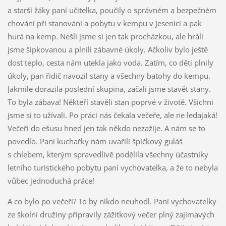
a starší žáky paní učitelka, poučily o správném a bezpečném
chování při stanování a pobytu v kempu v Jesenici a pak
hurá na kemp. Nešli jsme si jen tak procházkou, ale hráli
jsme šipkovanou a plnili zábavné úkoly. Ačkoliv bylo ještě
dost teplo, cesta nám utekla jako voda. Zatím, co děti plnily
úkoly, pan řidič navozil stany a všechny batohy do kempu.
Jakmile dorazila poslední skupina, začali jsme stavět stany.
To byla zábava! Někteří stavěli stan poprvé v životě. Všichni
jsme si to užívali. Po práci nás čekala večeře, ale ne ledajaká!
Večeři do ešusu hned jen tak někdo nezažije. A nám se to
povedlo. Paní kuchařky nám uvařili špičkový guláš
s chlebem, kterým spravedlivě podělila všechny účastníky
letního turistického pobytu paní vychovatelka, a že to nebyla
vůbec jednoduchá práce!
A co bylo po večeři? To by nikdo neuhodl. Paní vychovatelky
ze školní družiny připravily zážitkový večer plný zajímavých