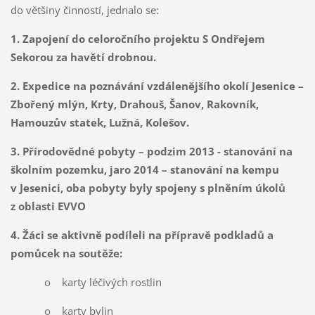
do většiny činností, jednalo se:
1. Zapojení do celoročního projektu S Ondřejem
Sekorou za havětí drobnou.
2. Expedice na poznávání vzdálenějšího okolí Jesenice –
Zbořený mlýn, Krty, Drahouš, Šanov, Rakovník,
Hamouzův statek, Lužná, Kolešov.
3. Přírodovědné pobyty – podzim 2013 - stanování na
školním pozemku, jaro 2014 – stanování na kempu
v Jesenici, oba pobyty byly spojeny s plněním úkolů
z oblasti EVVO
4. Žáci se aktivně podíleli na přípravě podkladů a
pomůcek na soutěže:
o karty léčivých rostlin
o karty bylin