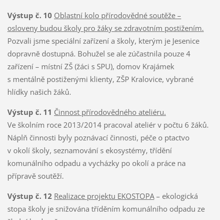
Výstup č. 10
Oblastní kolo přírodovědné soutěže –
osloveny budou školy pro žáky se zdravotním postižením.
Pozvali jsme speciální zařízení a školy, kterým je Jesenice
dopravně dostupná. Bohužel se ale zúčastnila pouze 4
zařízení – místní ZŠ (žáci s SPU), domov Krajámek
s mentálně postiženými klienty, ZŠP Kralovice, vybrané
hlídky našich žáků.
Výstup č. 11
Činnost přírodovědného ateliéru.
Ve školním roce 2013/2014 pracoval ateliér v počtu 6 žáků.
Náplň činnosti byly poznávací činnosti, péče o ptactvo
v okolí školy, seznamování s ekosystémy, třídění
komunálního odpadu a vycházky po okolí a práce na
přípravě soutěží.
Výstup č. 12
Realizace projektu EKOSTOPA
– ekologická
stopa školy je snižována tříděním komunálního odpadu ze