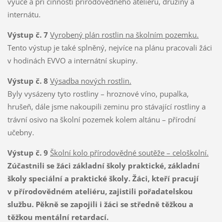
výuce a při činnosti přírodovědného ateliéru, družiny a
internátu.
Výstup č. 7
Vyrobený plán rostlin na školním pozemku.
Tento výstup je také splněný, nejvíce na plánu pracovali žáci
v hodinách EVVO a internátní skupiny.
Výstup č. 8
Výsadba nových rostlin.
Byly vysázeny tyto rostliny – hroznové víno, pupalka,
hrušeň, dále jsme nakoupili zeminu pro stávající rostliny a
trávní osivo na školní pozemek kolem altánu – přírodní
učebny.
Výstup č. 9
Školní kolo přírodovědné soutěže – celoškolní.
Zúčastnili se žáci základní školy praktické, základní
školy speciální a praktické školy. Žáci, kteří pracují
v přírodovědném ateliéru, zajistili pořadatelskou
službu. Pěkně se zapojili i žáci se středně těžkou a
těžkou mentální retardací.