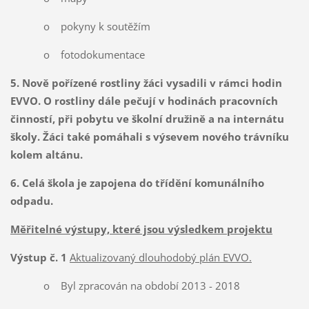
o pokyny k soutěžím
o fotodokumentace
5. Nově pořízené rostliny žáci vysadili v rámci hodin
EVVO. O rostliny dále pečují v hodinách pracovních
činností, při pobytu ve školní družině a na internátu
školy. Žáci také pomáhali s výsevem nového trávníku
kolem altánu.
6. Celá škola je zapojena do třídění komunálního
odpadu.
Měřitelné výstupy, které jsou výsledkem projektu
Výstup č. 1
Aktualizovaný dlouhodobý plán EVVO.
o Byl zpracován na období 2013 - 2018