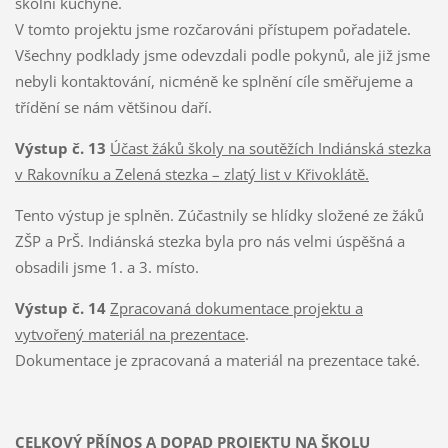
školní kuchyně.
V tomto projektu jsme rozčarováni přístupem pořadatele.
Všechny podklady jsme odevzdali podle pokynů, ale již jsme
nebyli kontaktování, nicméně ke splnění cíle směřujeme a
třídění se nám většinou daří.
Výstup č. 13
Účast žáků školy na soutěžích Indiánská stezka
v Rakovníku a Zelená stezka – zlatý list v Křivoklátě.
Tento výstup je splněn. Zúčastnily se hlídky složené ze žáků
ZŠP a PrŠ. Indiánská stezka byla pro nás velmi úspěšná a
obsadili jsme 1. a 3. místo.
Výstup č. 14
Zpracovaná dokumentace projektu a
vytvořený materiál na prezentace
.
Dokumentace je zpracovaná a materiál na prezentace také.
CELKOVÝ PŘÍNOS A DOPAD PROJEKTU NA ŠKOLU