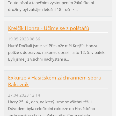
Touto písní a tanečním vystoupením žáků školní
družiny byl zahájen letošní 18. ročník...
Krejčík Honza - Učíme se z polštářů
19.05.2023 08:56
Hurá! Dočkali jsme se! Přestože měl Krejčík Honza
potíže s dopravou, nakonec dorazil, a to 12. 5. v pátek.
Byli jsme již všichni nachystaní a...
Exkurze v Hasičském záchranném sboru
Rakovník
27.04.2023 12:14
Úterý 25. 4., den, na který jsme se všichni těšili.
Důvodem byla celoškolní exkurze do Hasičského
záchranného sboru v Rakovníku. Cesta nebyla...