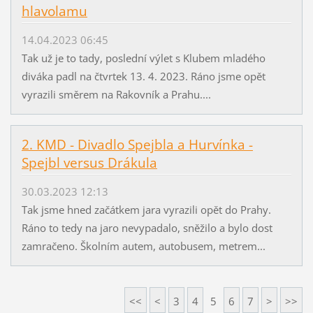
hlavolamu
14.04.2023 06:45
Tak už je to tady, poslední výlet s Klubem mladého
diváka padl na čtvrtek 13. 4. 2023. Ráno jsme opět
vyrazili směrem na Rakovník a Prahu....
2. KMD - Divadlo Spejbla a Hurvínka -
Spejbl versus Drákula
30.03.2023 12:13
Tak jsme hned začátkem jara vyrazili opět do Prahy.
Ráno to tedy na jaro nevypadalo, sněžilo a bylo dost
zamračeno. Školním autem, autobusem, metrem...
<<
<
3
4
5
6
7
>
>>