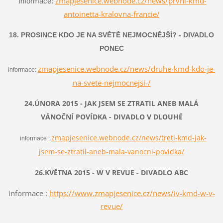
zmapjesenice.webnode.cz/news/prvni-kmd-
informace:
antoinetta-kralovna-francie/
18. PROSINCE KDO JE NA SVĚTĚ NEJMOCNĚJŠÍ? - DIVADLO
PONEC
zmapjesenice.webnode.cz/news/druhe-kmd-kdo-je-
informace:
na-svete-nejmocnejsi-/
24.ÚNORA 2015 - JAK JSEM SE ZTRATIL ANEB MALÁ
VÁNOČNÍ POVÍDKA - DIVADLO V DLOUHÉ
zmapjesenice.webnode.cz/news/treti-kmd-jak-
informace :
jsem-se-ztratil-aneb-mala-vanocni-povidka/
26.KVĚTNA 2015 - W V REVUE - DIVADLO ABC
informace :
https://www.zmapjesenice.cz/news/iv-kmd-w-v-
revue/