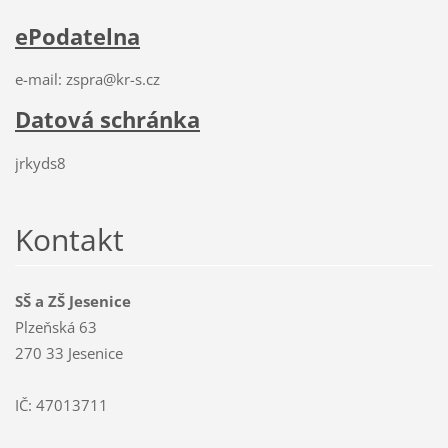
ePodatelna
e-mail: zspra@kr-s.cz
Datová schránka
jrkyds8
Kontakt
SŠ a ZŠ Jesenice
Plzeňská 63
270 33 Jesenice
IČ: 47013711