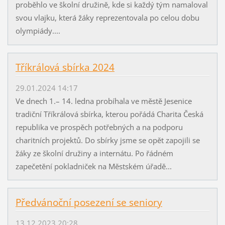
proběhlo ve školní družině, kde si každý tým namaloval
svou vlajku, která žáky reprezentovala po celou dobu
olympiády....
Tříkrálová sbírka 2024
29.01.2024 14:17
Ve dnech 1.– 14. ledna probíhala ve městě Jesenice
tradiční Tříkrálová sbírka, kterou pořádá Charita Česká
republika ve prospěch potřebných a na podporu
charitních projektů. Do sbírky jsme se opět zapojili se
žáky ze školní družiny a internátu. Po řádném
zapečetění pokladniček na Městském úřadě...
Předvánoční posezení se seniory
13.12.2023 20:28