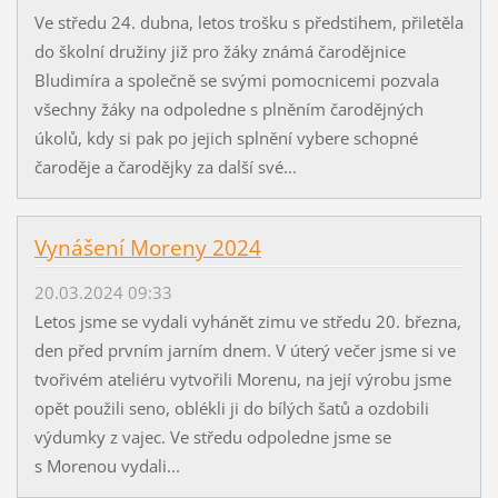
Ve středu 24. dubna, letos trošku s předstihem, přiletěla
do školní družiny již pro žáky známá čarodějnice
Bludimíra a společně se svými pomocnicemi pozvala
všechny žáky na odpoledne s plněním čarodějných
úkolů, kdy si pak po jejich splnění vybere schopné
čaroděje a čarodějky za další své...
Vynášení Moreny 2024
20.03.2024 09:33
Letos jsme se vydali vyhánět zimu ve středu 20. března,
den před prvním jarním dnem. V úterý večer jsme si ve
tvořivém ateliéru vytvořili Morenu, na její výrobu jsme
opět použili seno, oblékli ji do bílých šatů a ozdobili
výdumky z vajec. Ve středu odpoledne jsme se
s Morenou vydali...