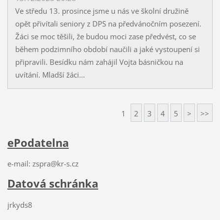
Ve středu 13. prosince jsme u nás ve školní družině
opět přivítali seniory z DPS na předvánočním posezení.
Žáci se moc těšili, že budou moci zase předvést, co se
během podzimního období naučili a jaké vystoupení si
připravili. Besídku nám zahájil Vojta básničkou na
uvítání. Mladší žáci...
1
2
3
4
5
>
>>
ePodatelna
e-mail: zspra@kr-s.cz
Datová schránka
jrkyds8