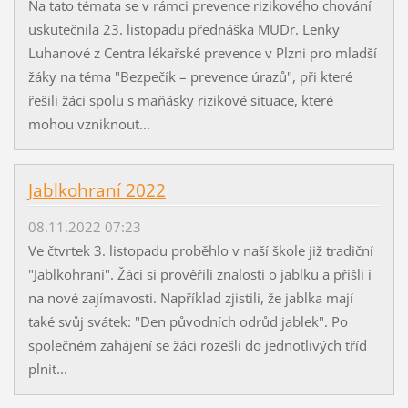
Na tato témata se v rámci prevence rizikového chování
uskutečnila 23. listopadu přednáška MUDr. Lenky
Luhanové z Centra lékařské prevence v Plzni pro mladší
žáky na téma "Bezpečík – prevence úrazů", při které
řešili žáci spolu s maňásky rizikové situace, které
mohou vzniknout...
Jablkohraní 2022
08.11.2022 07:23
Ve čtvrtek 3. listopadu proběhlo v naší škole již tradiční
"Jablkohraní". Žáci si prověřili znalosti o jablku a přišli i
na nové zajímavosti. Například zjistili, že jablka mají
také svůj svátek: "Den původních odrůd jablek". Po
společném zahájení se žáci rozešli do jednotlivých tříd
plnit...