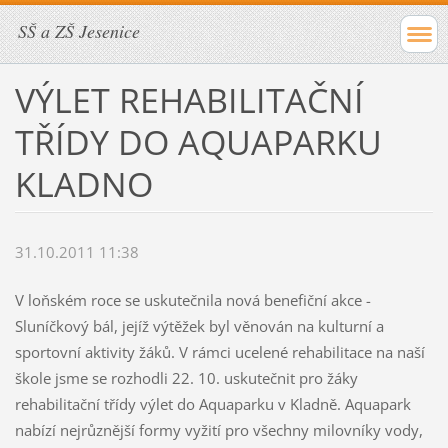
SŠ a ZŠ Jesenice
VÝLET REHABILITAČNÍ
TŘÍDY DO AQUAPARKU
KLADNO
31.10.2011 11:38
V loňském roce se uskutečnila nová benefiční akce -
Sluníčkový bál, jejíž výtěžek byl věnován na kulturní a
sportovní aktivity žáků. V rámci ucelené rehabilitace na naší
škole jsme se rozhodli 22. 10. uskutečnit pro žáky
rehabilitační třídy výlet do Aquaparku v Kladně. Aquapark
nabízí nejrůznější formy vyžití pro všechny milovníky vody,