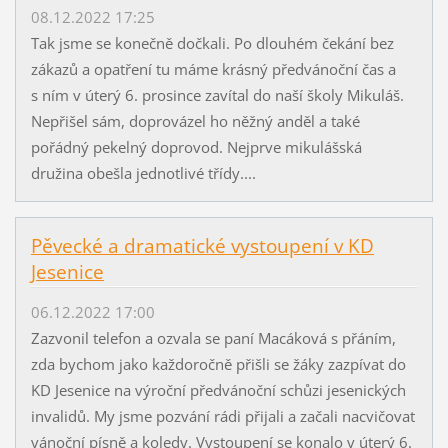
08.12.2022 17:25
Tak jsme se konečně dočkali. Po dlouhém čekání bez
zákazů a opatření tu máme krásný předvánoční čas a
s ním v úterý 6. prosince zavítal do naší školy Mikuláš.
Nepřišel sám, doprovázel ho něžný anděl a také
pořádný pekelný doprovod. Nejprve mikulášská
družina obešla jednotlivé třídy....
Pěvecké a dramatické vystoupení v KD
Jesenice
06.12.2022 17:00
Zazvonil telefon a ozvala se paní Macáková s přáním,
zda bychom jako každoročně přišli se žáky zazpívat do
KD Jesenice na výroční předvánoční schůzi jesenických
invalidů. My jsme pozvání rádi přijali a začali nacvičovat
vánoční písně a koledy. Vystoupení se konalo v úterý 6.