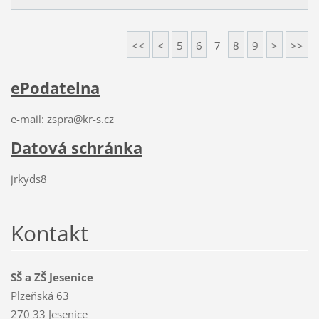
<<
<
5
6
7
8
9
>
>>
ePodatelna
e-mail: zspra@kr-s.cz
Datová schránka
jrkyds8
Kontakt
SŠ a ZŠ Jesenice
Plzeňská 63
270 33 Jesenice