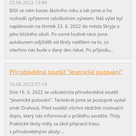
23.06.2022 13:49
Blíží se nám konec školního roku a tak jsme si ho
rozhodli zpříjemnit celoškolním výletem. Náš výlet byl
naplánován na čtvrtek 23. 6. 2022 do města Skryje a
jeho blízkého okolí. Po osmé hodině ráno jsme
autobusem odjížděli od školy natěšení na to, co
všechno nás bude v daný den čekat. Po příjezdu...
Přírodovědná soutěž "Jesenické putování"
16.06.2022 07:14
Dne 16. 6. 2022 se uskutečnila přírodovědná soutěž
"Jesenické putování". Tentokrát jsme se postupně vydali
směr Drahouš. Před soutěží všichni obdrželi motivační
dopis, který nás informoval o průběhu soutěže. Třídy
Praktické školy měly za úkol připravit trasu
s přírodovědnými úkoly:...