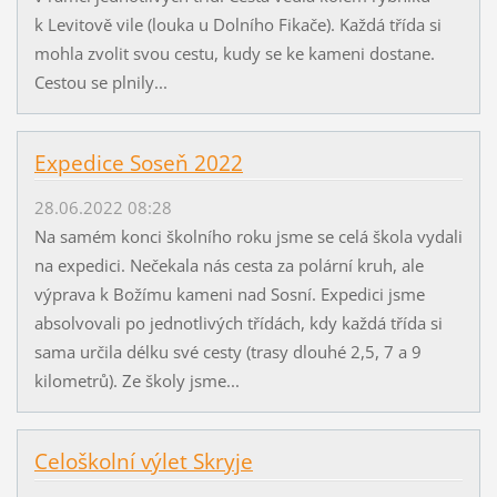
k Levitově vile (louka u Dolního Fikače). Každá třída si
mohla zvolit svou cestu, kudy se ke kameni dostane.
Cestou se plnily...
Expedice Soseň 2022
28.06.2022 08:28
Na samém konci školního roku jsme se celá škola vydali
na expedici. Nečekala nás cesta za polární kruh, ale
výprava k Božímu kameni nad Sosní. Expedici jsme
absolvovali po jednotlivých třídách, kdy každá třída si
sama určila délku své cesty (trasy dlouhé 2,5, 7 a 9
kilometrů). Ze školy jsme...
Celoškolní výlet Skryje