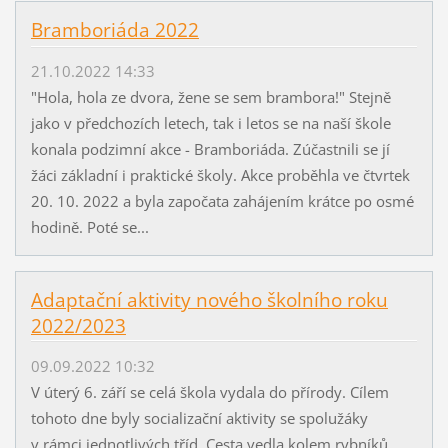
Bramboriáda 2022
21.10.2022 14:33
"Hola, hola ze dvora, žene se sem brambora!" Stejně
jako v předchozích letech, tak i letos se na naší škole
konala podzimní akce - Bramboriáda. Zúčastnili se jí
žáci základní i praktické školy. Akce proběhla ve čtvrtek
20. 10. 2022 a byla započata zahájením krátce po osmé
hodině. Poté se...
Adaptační aktivity nového školního roku
2022/2023
09.09.2022 10:32
V úterý 6. září se celá škola vydala do přírody. Cílem
tohoto dne byly socializační aktivity se spolužáky
v rámci jednotlivých tříd. Cesta vedla kolem rybníků