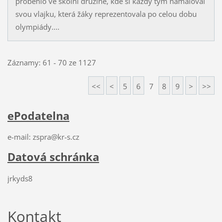
proběhlo ve školní družině, kde si každý tým namaloval
svou vlajku, která žáky reprezentovala po celou dobu
olympiády....
Záznamy: 61 - 70 ze 1127
<<
<
5
6
7
8
9
>
>>
ePodatelna
e-mail: zspra@kr-s.cz
Datová schránka
jrkyds8
Kontakt