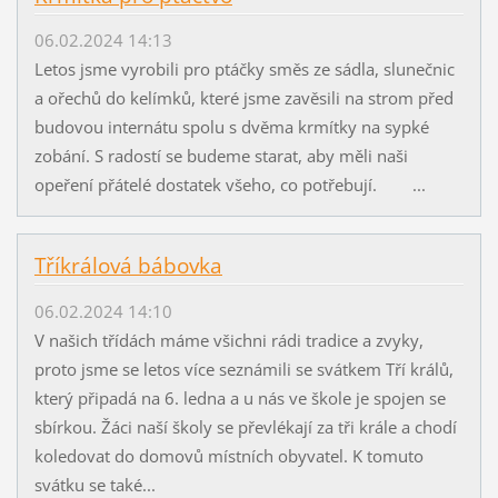
06.02.2024 14:13
Letos jsme vyrobili pro ptáčky směs ze sádla, slunečnic
a ořechů do kelímků, které jsme zavěsili na strom před
budovou internátu spolu s dvěma krmítky na sypké
zobání. S radostí se budeme starat, aby měli naši
opeření přátelé dostatek všeho, co potřebují. ...
Tříkrálová bábovka
06.02.2024 14:10
V našich třídách máme všichni rádi tradice a zvyky,
proto jsme se letos více seznámili se svátkem Tří králů,
který připadá na 6. ledna a u nás ve škole je spojen se
sbírkou. Žáci naší školy se převlékají za tři krále a chodí
koledovat do domovů místních obyvatel. K tomuto
svátku se také...