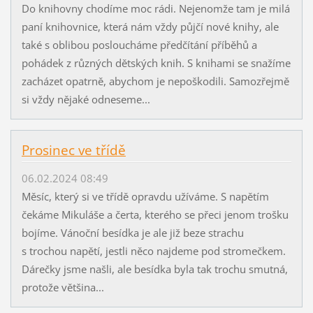
Do knihovny chodíme moc rádi. Nejenomže tam je milá
paní knihovnice, která nám vždy půjčí nové knihy, ale
také s oblibou posloucháme předčítání příběhů a
pohádek z různých dětských knih. S knihami se snažíme
zacházet opatrně, abychom je nepoškodili. Samozřejmě
si vždy nějaké odneseme...
Prosinec ve třídě
06.02.2024 08:49
Měsíc, který si ve třídě opravdu užíváme. S napětím
čekáme Mikuláše a čerta, kterého se přeci jenom trošku
bojíme. Vánoční besídka je ale již beze strachu
s trochou napětí, jestli něco najdeme pod stromečkem.
Dárečky jsme našli, ale besídka byla tak trochu smutná,
protože většina...