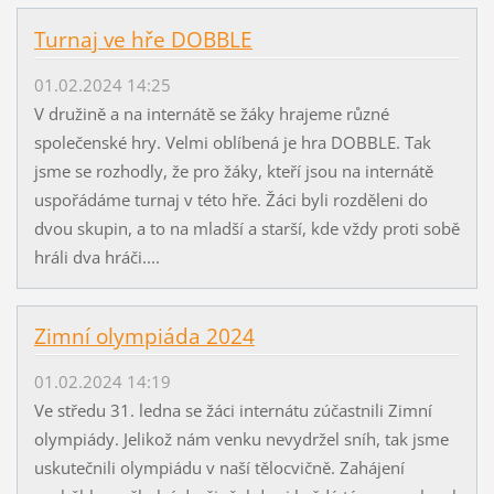
Turnaj ve hře DOBBLE
01.02.2024 14:25
V družině a na internátě se žáky hrajeme různé
společenské hry. Velmi oblíbená je hra DOBBLE. Tak
jsme se rozhodly, že pro žáky, kteří jsou na internátě
uspořádáme turnaj v této hře. Žáci byli rozděleni do
dvou skupin, a to na mladší a starší, kde vždy proti sobě
hráli dva hráči....
Zimní olympiáda 2024
01.02.2024 14:19
Ve středu 31. ledna se žáci internátu zúčastnili Zimní
olympiády. Jelikož nám venku nevydržel sníh, tak jsme
uskutečnili olympiádu v naší tělocvičně. Zahájení