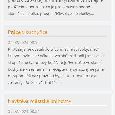
používáme pouze to, co je pro ptactvo vhodné –
slunečnici, jablka, proso, oříšky, ovesné vločky....
Práce v kuchyňce
06.02.2024 08:54
Protože jsme dostali do třídy mléčné výrobky, mezi
kterými bylo také několik tvarohů, rozhodli jsme se, že
si upečeme tvarohový koláč. Nejdříve došlo ve školní
kuchyňce k seznámení s receptem a samozřejmě jsme
nezapomněli na správnou hygienu – umyté ruce a
zástěrky. Poté se všichni žáci...
Návštěva městské knihovny
06.02.2024 08:51