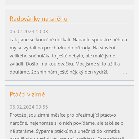
Radovánky na sněhu
06.02.2024 10:03
Tak jsme se konečně dočkali. Napadlo spoustu sněhu a
my se vydali na procházku do přírody. Na stavění
velikého sněhuláka to ještě nebylo, ale malé jsme
zvládli. Došlo i na koulovačku. Moc jsme si to užili a
doufáme, že sníh nám ještě nějaký den vydrží. ...
Ptáčci v zimě
06.02.2024 09:55
Protože jsou zimní měsíce pro přezimující ptactvo
náročné, nejenomže si o nich povídáme, ale také se o
ně staráme. Sypeme ptáčkům slunečnici do krmítka
před školou a také jim krmení vyrábíme. Samozřejmě