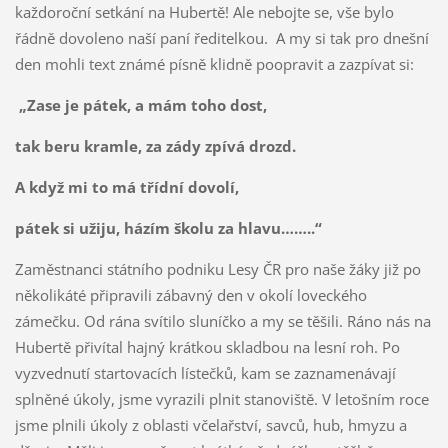
každoroční setkání na Hubertě! Ale nebojte se, vše bylo
řádně dovoleno naší paní ředitelkou. A my si tak pro dnešní
den mohli text známé písně klidně poopravit a zazpívat si:
„Zase je pátek, a mám toho dost,
tak beru kramle, za zády zpívá drozd.
A když mi to má třídní dovolí,
pátek si užiju, házím školu za hlavu……..“
Zaměstnanci státního podniku Lesy ČR pro naše žáky již po
několikáté připravili zábavný den v okolí loveckého
zámečku. Od rána svítilo sluníčko a my se těšili. Ráno nás na
Hubertě přivítal hajný krátkou skladbou na lesní roh. Po
vyzvednutí startovacích lístečků, kam se zaznamenávají
splněné úkoly, jsme vyrazili plnit stanoviště. V letošním roce
jsme plnili úkoly z oblasti včelařství, savců, hub, hmyzu a