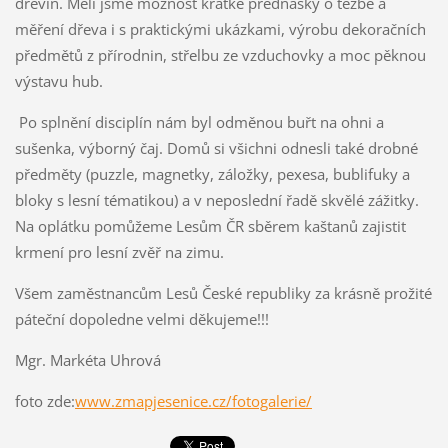
dřevin. Měli jsme možnost krátké přednášky o těžbě a
měření dřeva i s praktickými ukázkami, výrobu dekoračních
předmětů z přírodnin, střelbu ze vzduchovky a moc pěknou
výstavu hub.
Po splnění disciplín nám byl odměnou buřt na ohni a
sušenka, výborný čaj. Domů si všichni odnesli také drobné
předměty (puzzle, magnetky, záložky, pexesa, bublifuky a
bloky s lesní tématikou) a v neposlední řadě skvělé zážitky.
Na oplátku pomůžeme Lesům ČR sběrem kaštanů zajistit
krmení pro lesní zvěř na zimu.
Všem zaměstnancům Lesů České republiky za krásně prožité
páteční dopoledne velmi děkujeme!!!
Mgr. Markéta Uhrová
foto zde:
www.zmapjesenice.cz/fotogalerie/