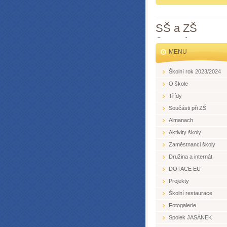
SŠ a ZŠ
Jesenice
MENU
Školní rok 2023/2024
O škole
Třídy
Součásti při ZŠ
Almanach
Aktivity školy
Zaměstnanci školy
Družina a internát
DOTACE EU
Projekty
Školní restaurace
Fotogalerie
Spolek JASÁNEK