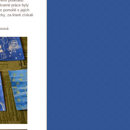
vého podkladu.
tvarné práce byly
 pomohli s jejich
y, za které získali
vá