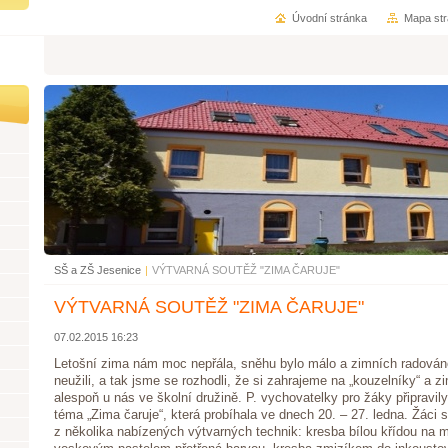
Úvodní stránka
Mapa st
SŠ a ZŠ Jesenice
|
VÝTVARNÁ SOUTĚŽ "ZIMA ČARUJE"
VÝTVARNÁ SOUTĚŽ "ZIMA ČARUJE"
07.02.2015 16:23
Letošní zima nám moc nepřála, sněhu bylo málo a zimních radová
neužili, a tak jsme se rozhodli, že si zahrajeme na „kouzelníky“ a 
alespoň u nás ve školní družině. P. vychovatelky pro žáky připravil
téma „Zima čaruje“, která probíhala ve dnech 20. – 27. ledna. Žáci s
z několika nabízených výtvarných technik: kresba bílou křídou na 