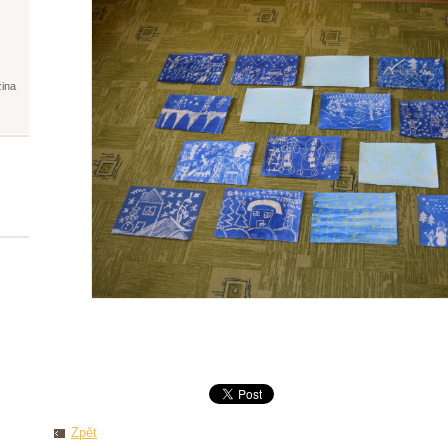
žina
Zpět