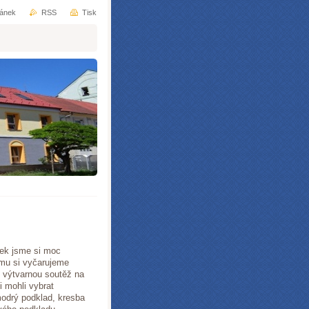
ránek
RSS
Tisk
nek jsme si moc
zimu si vyčarujeme
y výtvarnou soutěž na
i mohli vybrat
modrý podklad, kresba