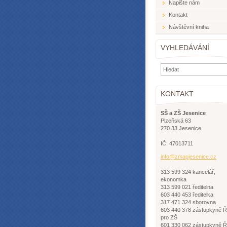
Napište nám
Kontakt
Návštěvní kniha
VYHLEDÁVÁNÍ
KONTAKT
SŠ a ZŠ Jesenice
Plzeňská 63
270 33 Jesenice
IČ: 47013711
info@zma
pjesenic
e.cz
313 599 324 kancelář,
ekonomka
313 599 021 ředitelna
603 440 453 ředitelka
317 471 324 sborovna
603 440 378 zástupkyně 
pro ZŠ
601 330 062 zástupkyně 