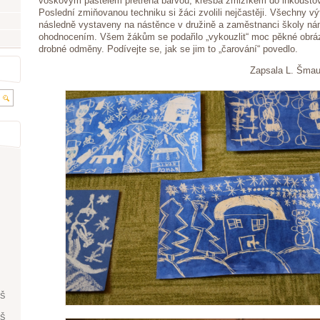
voskovým pastelem přetřená barvou, kresba zmizíkem do inkousto
Poslední zmiňovanou techniku si žáci zvolili nejčastěji. Všechny vý
následně vystaveny na nástěnce v družině a zaměstnanci školy nám
ohodnocením. Všem žákům se podařilo „vykouzlit“ moc pěkné obrázk
drobné odměny. Podívejte se, jak se jim to „čarování“ povedlo.
Zapsala L. Šmauso
ŘŠ
ŘŠ